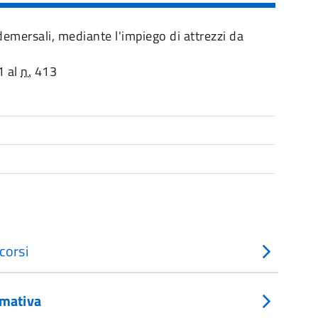
 demersali, mediante l'impiego di attrezzi da
1 al
n.
413
corsi
mativa