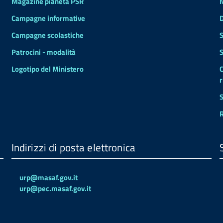
Magazine pianeta PSR
Campagne informative
Campagne scolastiche
S
Patrocini - modalità
S
Logotipo del Ministero
C
r
S
R
Indirizzi di posta elettronica
urp@masaf.gov.it
urp@pec.masaf.gov.it