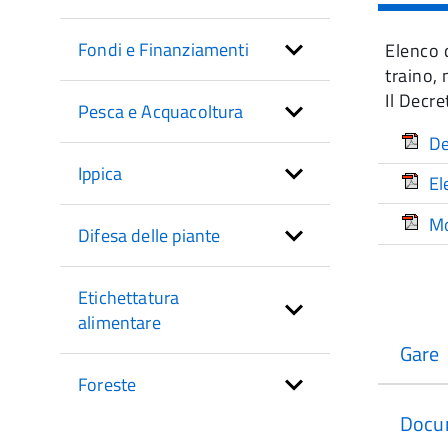
di
sezione
Fondi e Finanziamenti
Elenco d
traino, 
Il Decre
Pesca e Acquacoltura
De
Ippica
El
Mo
Difesa delle piante
Etichettatura
alimentare
Gare
Foreste
Docu