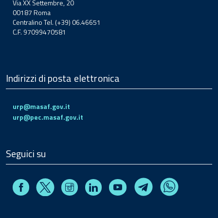
Via XX Settembre, 20
00187 Roma
Centralino Tel. (+39) 06.46651
C.F. 97099470581
Indirizzi di posta elettronica
urp@masaf.gov.it
urp@pec.masaf.gov.it
Seguici su
Facebook
Instagram
Linkedin
Youtube
X
Telegram
Whatsapp