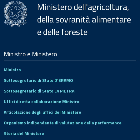
Ministero dell'agricoltura,
della sovranità alimentare
e delle foreste
Menu
Footer
Ministro e Ministero
Ministro
Sottosegretario di Stato D'ERAMO
Sottosegretario di Stato LA PIETRA
Uffici diretta collaborazione Ministro
Articolazione degli uffici del Ministero
Organismo indipendente di valutazione della performance
Storia del Ministero