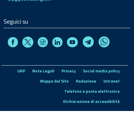
Seguici su
Facebook
Instagram
Linkedin
Youtube
X
Telegram
Whatsapp
URP
Note Legali
Privacy
Social media policy
Mappa del Sito
Redazione
Intranet
Telefono e posta elettronica
Dichiarazione di accessibilità