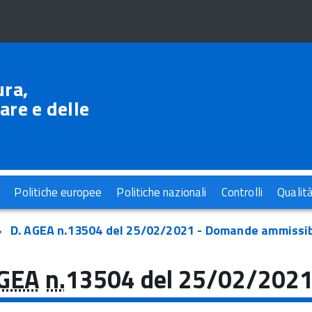
ura,
are e delle
Politiche europee
Politiche nazionali
Controlli
Qualit
D. AGEA n.13504 del 25/02/2021 - Domande ammissibi
GEA
n.
13504 del 25/02/202