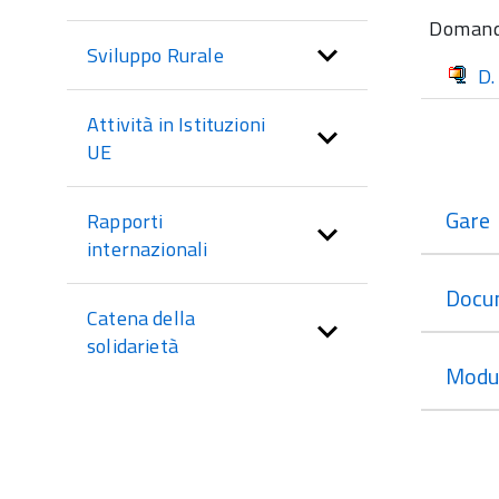
sezione
Domande
Sviluppo Rurale
D.
Attività in Istituzioni
UE
Gare
Rapporti
internazionali
Docu
Catena della
solidarietà
Modul