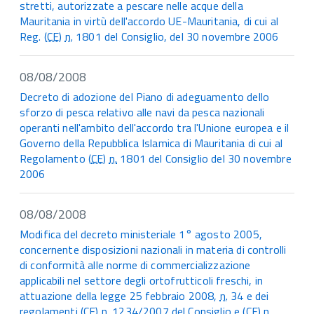
stretti, autorizzate a pescare nelle acque della
Mauritania in virtù dell'accordo UE-Mauritania, di cui al
Reg. (
CE
)
n.
1801 del Consiglio, del 30 novembre 2006
08/08/2008
Decreto di adozione del Piano di adeguamento dello
sforzo di pesca relativo alle navi da pesca nazionali
operanti nell'ambito dell'accordo tra l'Unione europea e il
Governo della Repubblica Islamica di Mauritania di cui al
Regolamento (
CE
)
n.
1801 del Consiglio del 30 novembre
2006
08/08/2008
Modifica del decreto ministeriale 1° agosto 2005,
concernente disposizioni nazionali in materia di controlli
di conformità alle norme di commercializzazione
applicabili nel settore degli ortofrutticoli freschi, in
attuazione della legge 25 febbraio 2008,
n.
34 e dei
regolamenti (
CE
)
n.
1234/2007 del Consiglio e (
CE
)
n.