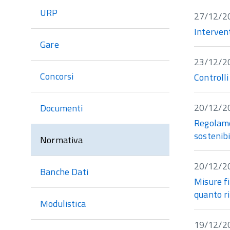
sezione
URP
27/12/2
Intervent
Gare
23/12/2
Concorsi
Controlli
20/12/2
Documenti
Regolame
sostenibi
Normativa
20/12/2
Banche Dati
Misure f
quanto ri
Modulistica
19/12/2