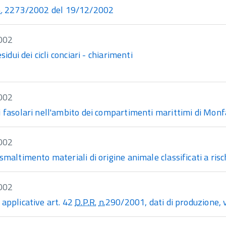
.
2273/2002 del 19/12/2002
002
esidui dei cicli conciari - chiarimenti
002
i fasolari nell'ambito dei compartimenti marittimi di Monf
002
smaltimento materiali di origine animale classificati a risch
002
 applicative art. 42
D.P.R.
n.
290/2001, dati di produzione, v