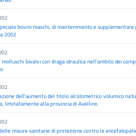
002
peciale bovini maschi, di mantenimento e supplementare pe
a 2002
002
i molluschi bivalvi con draga idraulica nell'ambito dei co
to
002
azione dell'aumento del titolo alcolometrico volumico natu
, limitatamente alla provincia di Avellino
002
elle misure sanitarie di protezione contro le encefalopati