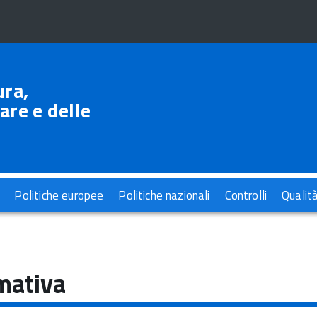
ura,
are e delle
Politiche europee
Politiche nazionali
Controlli
Qualit
mativa