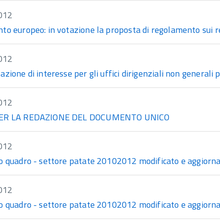
012
to europeo: in votazione la proposta di regolamento sui re
012
zione di interesse per gli uffici dirigenziali non generali 
012
ER LA REDAZIONE DEL DOCUMENTO UNICO
012
o quadro - settore patate 20102012 modificato e aggiorn
012
o quadro - settore patate 20102012 modificato e aggiorn