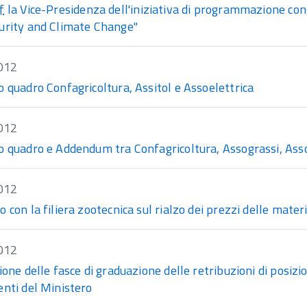
f
la Vice-Presidenza dell'iniziativa di programmazione cong
urity and Climate Change"
012
 quadro Confagricoltura, Assitol e Assoelettrica
012
o quadro e Addendum tra Confagricoltura, Assograssi, Asso
012
 con la filiera zootecnica sul rialzo dei prezzi delle mat
012
ione delle fasce di graduazione delle retribuzioni di posizion
enti del Ministero