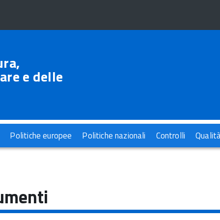
ura,
are e delle
Politiche europee
Politiche nazionali
Controlli
Qualit
umenti