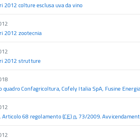
i 2012 colture esclusa uva da vino
012
i 2012 zootecnia
012
i 2012 strutture
018
o quadro Confagricoltura, Cofely Italia SpA, Fusine Energi
012
 Articolo 68 regolamento (
CE
)
n.
73/2009. Avvicendament
012