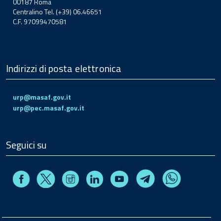
00187 Roma
Centralino Tel. (+39) 06.46651
C.F. 97099470581
Indirizzi di posta elettronica
urp@masaf.gov.it
urp@pec.masaf.gov.it
Seguici su
Facebook
Instagram
Linkedin
Youtube
X
Telegram
Whatsapp