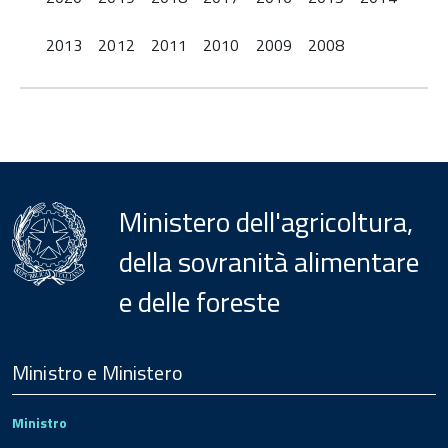
2013
2012
2011
2010
2009
2008
Ministero dell'agricoltura,
della sovranità alimentare
e delle foreste
Menu
Footer
Ministro e Ministero
Ministro