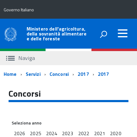
Governo Italiano
Ministero dell'agricoltura,
della sovranità alimentare
e delle foreste
Naviga
Percorso
Home
Servizi
Concorsi
2017
2017
di
Concorsi
navigazione
Seleziona anno
2026
2025
2024
2023
2022
2021
2020