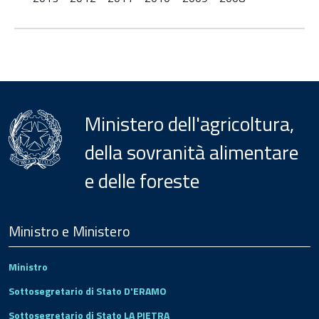
Ministero dell'agricoltura,
della sovranità alimentare
e delle foreste
Menu
Footer
Ministro e Ministero
Ministro
Sottosegretario di Stato D'ERAMO
Sottosegretario di Stato LA PIETRA