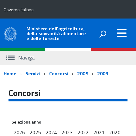
Governo Italiano
Ministero dell'agricoltura,
della sovranità alimentare
e delle foreste
Naviga
Percorso
Home
Servizi
Concorsi
2009
2009
di
Concorsi
navigazione
Seleziona anno
2026
2025
2024
2023
2022
2021
2020