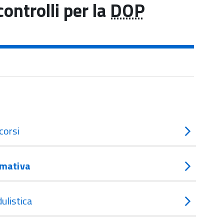
ontrolli per la
DOP
corsi
mativa
ulistica