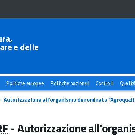
ura,
are e delle
Politiche europee
Politiche nazionali
Controlli
Qualit
- Autorizzazione all'organismo denominato "Agroqualit
RF
- Autorizzazione all'orga