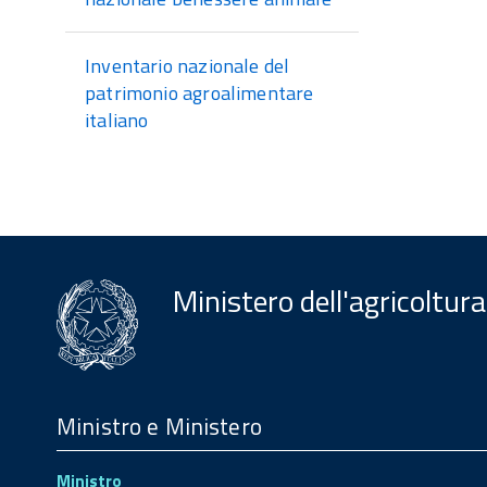
Inventario nazionale del
patrimonio agroalimentare
italiano
Ministero dell'agricoltura
Menu
Footer
Ministro e Ministero
Ministro