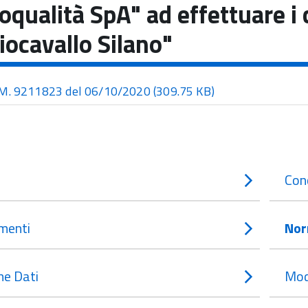
oqualità SpA" ad effettuare i c
iocavallo Silano"
M. 9211823 del 06/10/2020
(309.75 KB)
Con
menti
Nor
e Dati
Mod