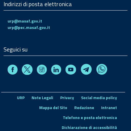
Indirizzi di posta elettronica
urp@masaf.gov.it
urp@pec.masaf.gov.it
Seguici su
Facebook
Instagram
Linkedin
Youtube
X
Telegram
Whatsapp
URP
Note Legali
Privacy
Social media policy
Mappa del Sito
Redazione
Intranet
Telefono e posta elettronica
Dichiarazione di accessibilità