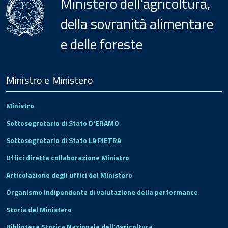
Ministero dell'agricoltura,
della sovranità alimentare
e delle foreste
Menu
Footer
Ministro e Ministero
Ministro
Sottosegretario di Stato D'ERAMO
Sottosegretario di Stato LA PIETRA
Uffici diretta collaborazione Ministro
Articolazione degli uffici del Ministero
Organismo indipendente di valutazione della performance
Storia del Ministero
Biblioteca Storica Nazionale dell'Agricoltura