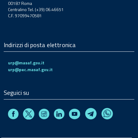
00187 Roma
Centralino Tel. (+39) 06.46651
C.F. 97099470581
Indirizzi di posta elettronica
urp@masaf.gov.it
urp@pec.masaf.gov.it
Seguici su
Facebook
Instagram
Linkedin
Youtube
X
Telegram
Whatsapp