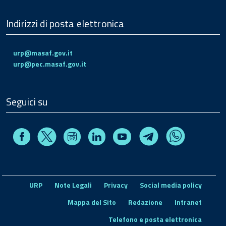
Indirizzi di posta elettronica
urp@masaf.gov.it
urp@pec.masaf.gov.it
Seguici su
Facebook
Instagram
Linkedin
Youtube
X
Telegram
Whatsapp
URP
Note Legali
Privacy
Social media policy
Mappa del Sito
Redazione
Intranet
Telefono e posta elettronica