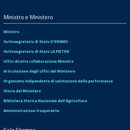
Menu
Footer
Ministro e Ministero
Ministro
Sottosegretario di Stato D'ERAMO
Sottosegretario di Stato LA PIETRA
Uffici diretta collaborazione Ministro
Articolazione degli uffici del Ministero
Organismo indipendente di valutazione della performance
Storia del Ministero
Biblioteca Storica Nazionale dell'Agricoltura
Amministrazione trasparente
Sala Stampa