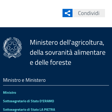
Condividi
Ministero dell'agricoltura,
della sovranità alimentare
e delle foreste
Menu
Footer
Ministro e Ministero
Ministro
Sottosegretario di Stato D'ERAMO
Sottosegretario di Stato LA PIETRA