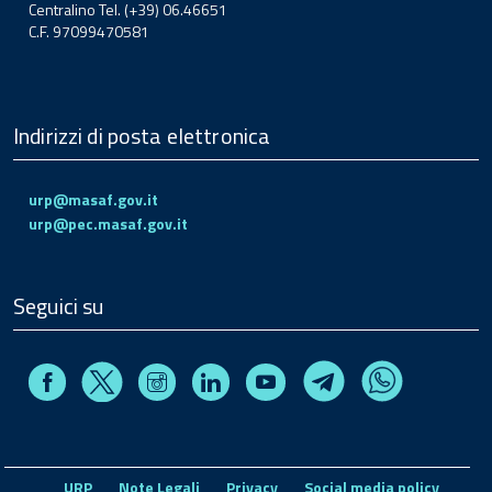
Centralino Tel. (+39) 06.46651
C.F. 97099470581
Indirizzi di posta elettronica
urp@masaf.gov.it
urp@pec.masaf.gov.it
Seguici su
Facebook
Instagram
Linkedin
Youtube
X
Telegram
Whatsapp
URP
Note Legali
Privacy
Social media policy