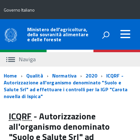
Governo Italiano
Ministero dell'agricoltura,
della sovranità alimentare
e delle foreste
Naviga
Percorso
Home
Qualità
Normativa
2020
ICQRF -
Autorizzazione all'organismo denominato "Suolo e
di
Salute Srl" ad effettuare i controlli per la IGP "Carota
navigazione
novella di Ispica"
ICQRF
- Autorizzazione
all'organismo denominato
"Suolo e Salute Srl" ad