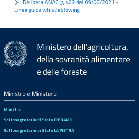
Delibera ANAC
n.
469 del 09/06/2021 -
Linee guida whistleblowing
Ministero dell'agricoltura,
della sovranità alimentare
e delle foreste
Menu
Footer
Ministro e Ministero
Ministro
Sottosegretario di Stato D'ERAMO
Sottosegretario di Stato LA PIETRA