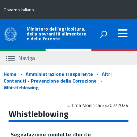
Governo Italiano
Ministero dell'agricoltura,
della sovranità alimentare
e delle foreste
Naviga
Percorso
Home
Amministrazione trasparente
Altri
Contenuti - Prevenzione della Corruzione
di
Whistleblowing
navigazione
Ultima Modifica: 24/07/2024
Whistleblowing
Segnalazione condotte illecite