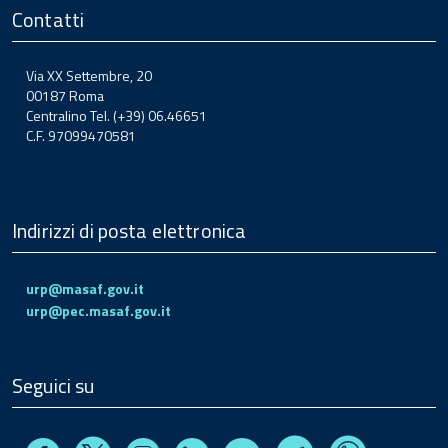
Contatti
Via XX Settembre, 20
00187 Roma
Centralino Tel. (+39) 06.46651
C.F. 97099470581
Indirizzi di posta elettronica
urp@masaf.gov.it
urp@pec.masaf.gov.it
Seguici su
Facebook
Instagram
Linkedin
Youtube