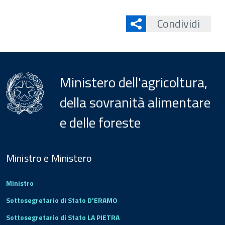
Condividi
Ministero dell'agricoltura,
della sovranità alimentare
e delle foreste
Menu
Footer
Ministro e Ministero
Ministro
Sottosegretario di Stato D'ERAMO
Sottosegretario di Stato LA PIETRA