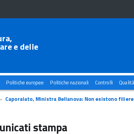
ura,
are e delle
Politiche europee
Politiche nazionali
Controlli
Qualit
Caporalato, Ministra Bellanova: Non esistono filiere
nicati stampa