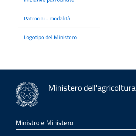
Patrocini - modalità
Logotipo del Ministero
Ministero dell'agricoltura
Menu
Footer
Ministro e Ministero