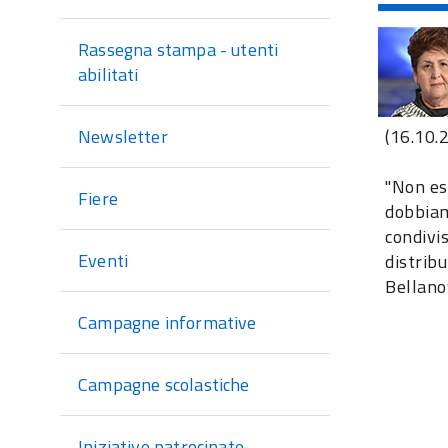
di
sezione
Rassegna stampa - utenti
abilitati
(16.10.
Newsletter
"Non es
Fiere
dobbiam
condivis
Eventi
distribu
Bellanov
Campagne informative
Campagne scolastiche
Iniziative patrocinate