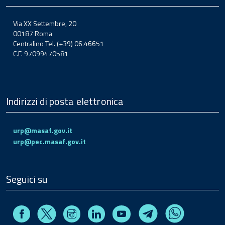
Via XX Settembre, 20
00187 Roma
Centralino Tel. (+39) 06.46651
C.F. 97099470581
Indirizzi di posta elettronica
urp@masaf.gov.it
urp@pec.masaf.gov.it
Seguici su
Facebook
Instagram
Linkedin
Youtube
X
Telegram
Whatsapp