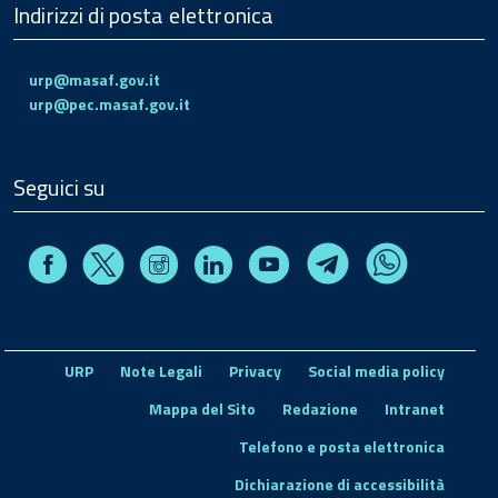
Indirizzi di posta elettronica
urp@masaf.gov.it
urp@pec.masaf.gov.it
Seguici su
Facebook
Instagram
Linkedin
Youtube
X
Telegram
Whatsapp
URP
Note Legali
Privacy
Social media policy
Mappa del Sito
Redazione
Intranet
Telefono e posta elettronica
Dichiarazione di accessibilità