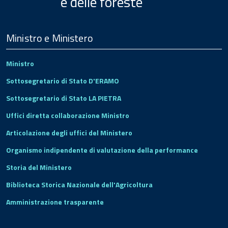
e delle foreste
Menu
Footer
Ministro e Ministero
Ministro
Sottosegretario di Stato D'ERAMO
Sottosegretario di Stato LA PIETRA
Uffici diretta collaborazione Ministro
Articolazione degli uffici del Ministero
Organismo indipendente di valutazione della performance
Storia del Ministero
Biblioteca Storica Nazionale dell'Agricoltura
Amministrazione trasparente