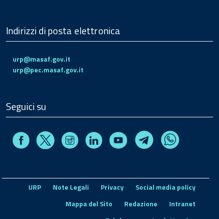
Indirizzi di posta elettronica
urp@masaf.gov.it
urp@pec.masaf.gov.it
Seguici su
Facebook
Instagram
Linkedin
Youtube
X
Telegram
Whatsapp
URP
Note Legali
Privacy
Social media policy
Mappa del Sito
Redazione
Intranet