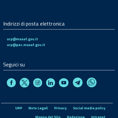
Indirizzi di posta elettronica
urp@masaf.gov.it
urp@pec.masaf.gov.it
Seguici su
Facebook
Instagram
Linkedin
Youtube
X
Telegram
Whatsapp
URP
Note Legali
Privacy
Social media policy
Mappa del Sito
Redazione
Intranet