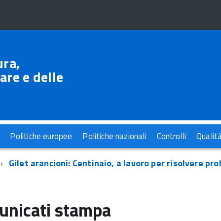
ura,
are e delle
Politiche europee
Politiche nazionali
Controlli
Qualit
Gilet arancioni: Centinaio, a lavoro per risolvere pro
nicati stampa