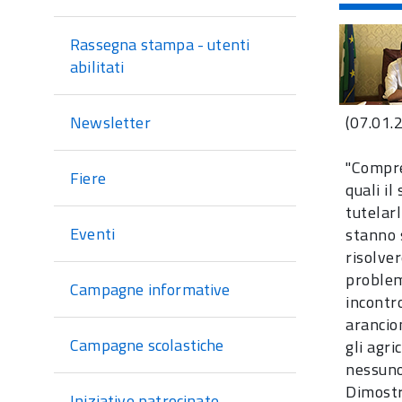
di
sezione
Rassegna stampa - utenti
abilitati
(07.01.
Newsletter
"Compren
Fiere
quali il
tutelar
Eventi
stanno 
risolver
problem
Campagne informative
incontr
arancio
Campagne scolastiche
gli agri
nessuno
Dimostr
Iniziative patrocinate