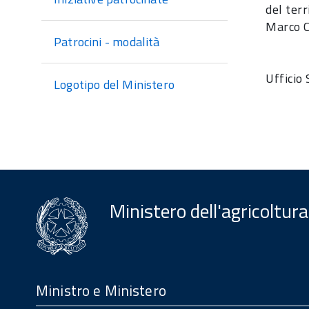
del terr
Marco C
Patrocini - modalità
Ufficio
Logotipo del Ministero
Ministero dell'agricoltura
Menu
Footer
Ministro e Ministero