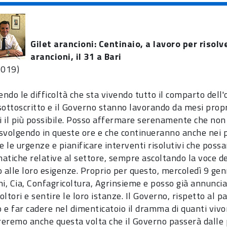
Gilet arancioni: Centinaio, a lavoro per risol
arancioni, il 31 a Bari
2019)
do le difficoltà che sta vivendo tutto il comparto dell'o
 sottoscritto e il Governo stanno lavorando da mesi propr
li il più possibile. Posso affermare serenamente che non
svolgendo in queste ore e che continueranno anche nei pr
e le urgenze e pianificare interventi risolutivi che poss
atiche relative al settore, sempre ascoltando la voce de
o alle loro esigenze. Proprio per questo, mercoledì 9 gen
ni, Cia, Confagricoltura, Agrinsieme e posso già annuncia
coltori e sentire le loro istanze. Il Governo, rispetto al 
 e far cadere nel dimenticatoio il dramma di quanti vivon
eremo anche questa volta che il Governo passerà dalle pa