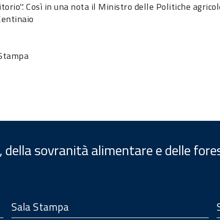
itorio''. Così in una nota il Ministro delle Politiche agric
entinaio
 Stampa
, della sovranità alimentare e delle fore
Sala Stampa