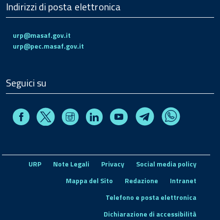
Indirizzi di posta elettronica
urp@masaf.gov.it
urp@pec.masaf.gov.it
Seguici su
Facebook
Instagram
Linkedin
Youtube
X
Telegram
Whatsapp
URP
Note Legali
Privacy
Social media policy
Mappa del Sito
Redazione
Intranet
Telefono e posta elettronica
Dichiarazione di accessibilità