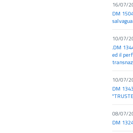
16/07/2
DM 15047
salvagua
10/07/2
.DM 1344
ed il per
transnazi
10/07/2
DM 13439
"TRUSTE
08/07/2
DM 13240