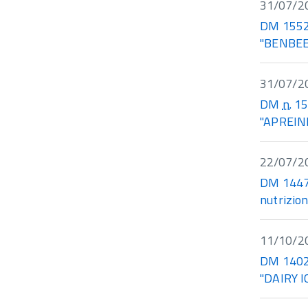
31/07/2
DM 15526
"BENBEE
31/07/2
DM
n.
155
"APREINF
22/07/2
DM 14474
nutrizion
11/10/2
DM 14023
"DAIRY IC