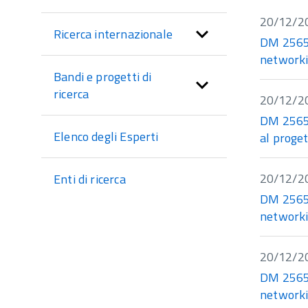
sezione
20/12/2
Ricerca internazionale
DM 25655 
networki
Bandi e progetti di
ricerca
20/12/2
DM 25657
Elenco degli Esperti
al proge
20/12/2
Enti di ricerca
DM 25658 
networki
20/12/2
DM 256554
networki