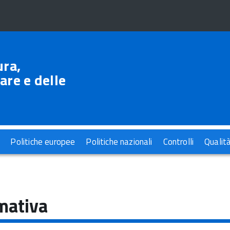
ura,
are e delle
Politiche europee
Politiche nazionali
Controlli
Qualit
mativa