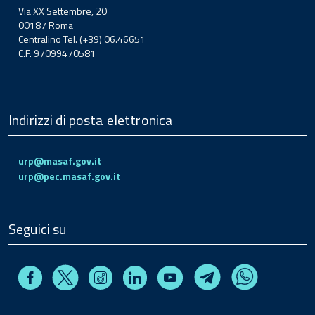
Via XX Settembre, 20
00187 Roma
Centralino Tel. (+39) 06.46651
C.F. 97099470581
Indirizzi di posta elettronica
urp@masaf.gov.it
urp@pec.masaf.gov.it
Seguici su
Facebook
Instagram
Linkedin
Youtube
X
Telegram
Whatsapp