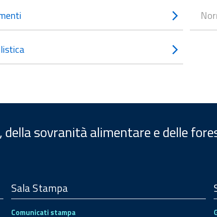
menti
Nor
istica
, della sovranità alimentare e delle fore
Sala Stampa
Comunicati stampa