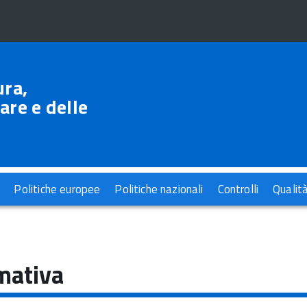
ura,
are e delle
Politiche europee
Politiche nazionali
Controlli
Qualit
mativa