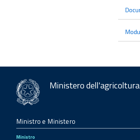
Docu
Modul
Ministero dell'agricoltura
Menu
Footer
Ministro e Ministero
Ministro