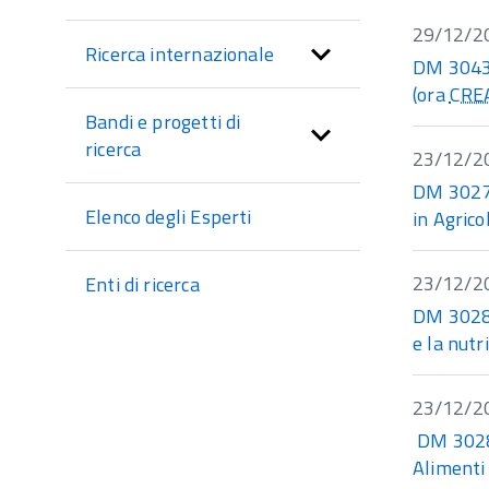
sezione
29/12/2
Ricerca internazionale
DM 30439
(ora
CRE
Bandi e progetti di
ricerca
23/12/2
DM 30277
Elenco degli Esperti
in Agric
23/12/2
Enti di ricerca
DM 30281
e la nutr
23/12/2
DM 30284
Alimenti