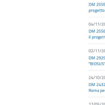
DM 25584 
progett
04/11/2
DM 25580
il proge
02/11/2
DM 29254
"BIOSUS"
24/10/2
DM 24320
Roma per
17/05/2