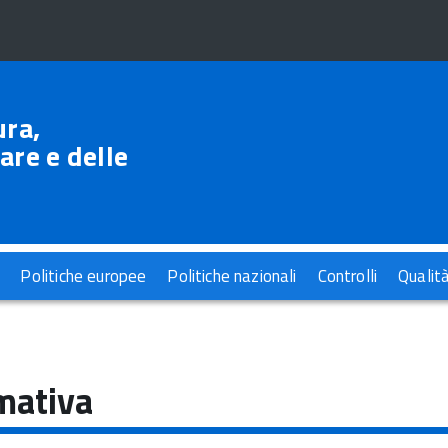
ura,
are e delle
Politiche europee
Politiche nazionali
Controlli
Qualit
mativa