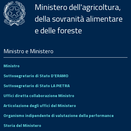
Ministero dell'agricoltura,
della sovranità alimentare
e delle foreste
Menu
Footer
Ministro e Ministero
Ministro
Sottosegretario di Stato D'ERAMO
Sottosegretario di Stato LA PIETRA
Uffici diretta collaborazione Ministro
Articolazione degli uffici del Ministero
Organismo indipendente di valutazione della performance
Storia del Ministero