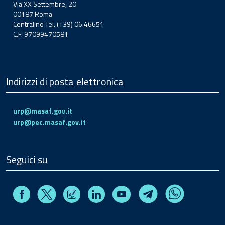
Via XX Settembre, 20
00187 Roma
Centralino Tel. (+39) 06.46651
C.F. 97099470581
Indirizzi di posta elettronica
urp@masaf.gov.it
urp@pec.masaf.gov.it
Seguici su
Facebook
Instagram
Linkedin
Youtube
X
Telegram
Whatsapp