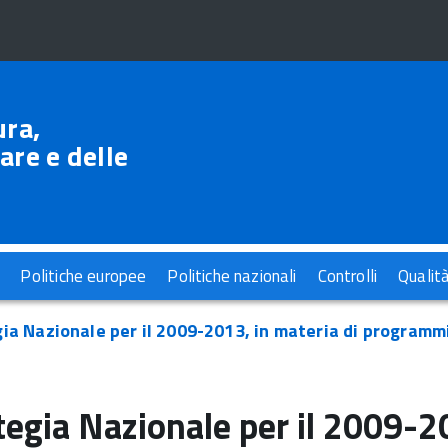
ura,
are e delle
Politiche europee
Politiche nazionali
Controlli
Qualit
ia Nazionale per il 2009-2013, in materia di programmi
tegia Nazionale per il 2009-20