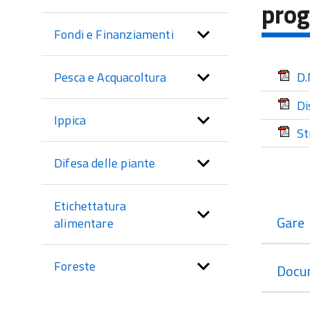
di
prog
sezione
Fondi e Finanziamenti
Pesca e Acquacoltura
D.
Di
Ippica
St
Difesa delle piante
Etichettatura
Gare
alimentare
Foreste
Docu