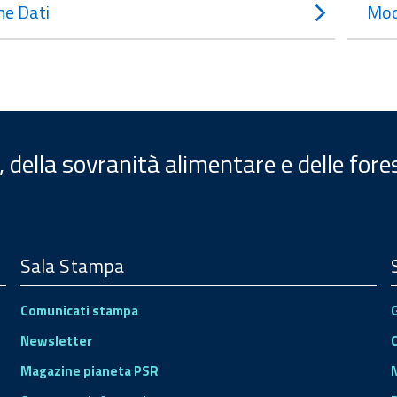
e Dati
Mod
, della sovranità alimentare e delle fore
Sala Stampa
Comunicati stampa
Newsletter
Magazine pianeta PSR