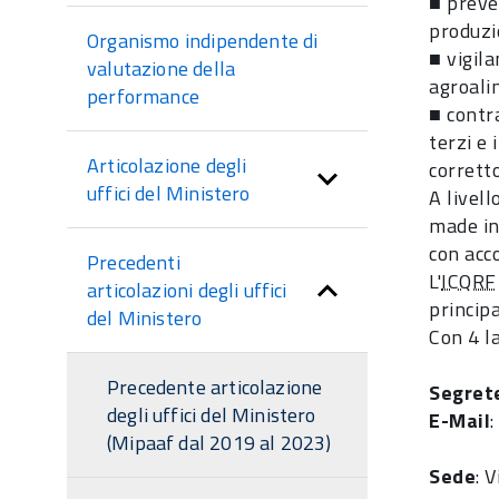
■ preve
produzi
Organismo indipendente di
■ vigila
valutazione della
agroali
performance
■ contr
terzi e 
Articolazione degli
corrett
uffici del Ministero
A livell
made in 
con acc
Precedenti
L'
ICQRF
articolazioni degli uffici
princip
del Ministero
Con 4 la
Precedente articolazione
Segret
degli uffici del Ministero
E-Mail
(Mipaaf dal 2019 al 2023)
Sede
: 