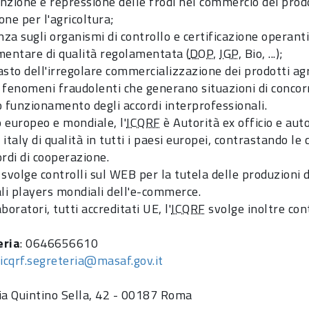
nzione e repressione delle frodi nel commercio dei prodo
one per l'agricoltura;
nza sugli organismi di controllo e certificazione operant
mentare di qualità regolamentata (
DOP
,
IGP
, Bio, ...);
asto dell'irregolare commercializzazione dei prodotti ag
i fenomeni fraudolenti che generano situazioni di concorr
o funzionamento degli accordi interprofessionali.
o europeo e mondiale, l'
ICQRF
è Autorità ex officio e aut
italy di qualità in tutti i paesi europei, contrastando le
ordi di cooperazione.
svolge controlli sul WEB per la tutela delle produzioni di
ali players mondiali dell'e-commerce.
boratori, tutti accreditati UE, l'
ICQRF
svolge inoltre contr
eria
: 0646656610
:
icqrf.segreteria@masaf.gov.it
Via Quintino Sella, 42 - 00187 Roma