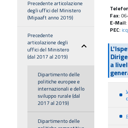
Precedente articolazione
Telefo
degli uffici del Ministero
Fax
: 0
(Mipaaft anno 2019)
E-Mail
PEC
:
ic
Precedente
articolazione degli
L'Ispe
uffici del Ministero
Dirige
(dal 2017 al 2019)
a live
gener
Dipartimento delle
politiche europee e
internazionali e dello
sviluppo rurale (dal
2017 al 2019)
Dipartimento delle