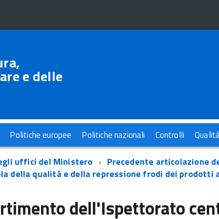
ura,
are e delle
Politiche europee
Politiche nazionali
Controlli
Qualit
gli uffici del Ministero
Precedente articolazione deg
la della qualità e della repressione frodi dei prodotti 
rtimento dell'Ispettorato centr