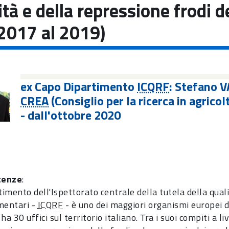
ità e della repressione frodi d
 2017 al 2019)
ex Capo Dipartimento
ICQRF
: Stefano V
CREA
(Consiglio per la ricerca in agricol
- dall'ottobre 2020
tenze
:
timento dell'Ispettorato centrale della tutela della qual
mentari -
ICQRF
- è uno dei maggiori organismi europei d
ha 30 uffici sul territorio italiano. Tra i suoi compiti a li