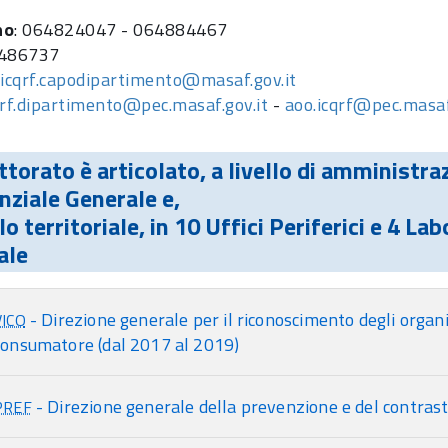
no
: 064824047 - 064884467
6486737
:
icqrf.capodipartimento@masaf.gov.it
qrf.dipartimento@pec.masaf.gov.it
-
aoo.icqrf@pec.masaf
ttorato è articolato, a livello di amministrazi
nziale Generale e,
llo territoriale, in 10 Uffici Periferici e 4 La
ale
- Direzione generale per il riconoscimento degli organis
VICO
consumatore (dal 2017 al 2019)
- Direzione generale della prevenzione e del contrast
PREF