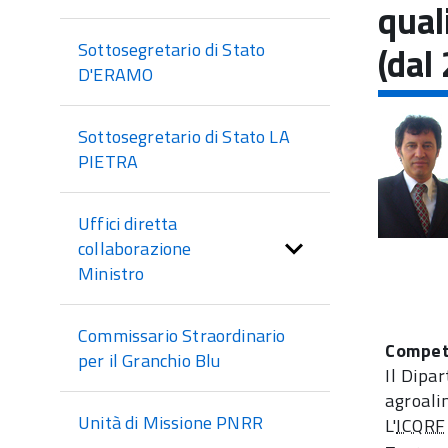
di
qual
sezione
Sottosegretario di Stato
(dal
D'ERAMO
Sottosegretario di Stato LA
PIETRA
Uffici diretta
collaborazione
Ministro
Commissario Straordinario
Compe
per il Granchio Blu
Il Dipar
agroali
Unità di Missione PNRR
L'
ICQRF