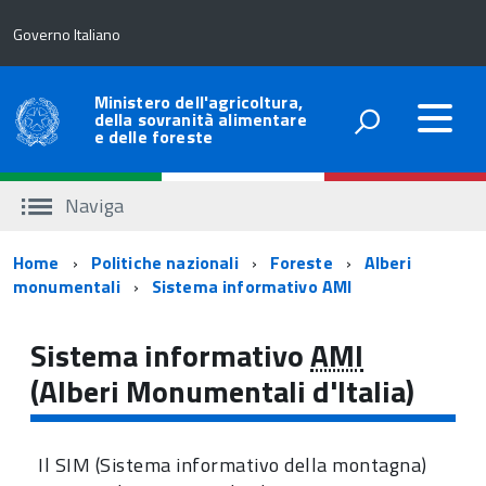
Governo Italiano
Ministero dell'agricoltura,
della sovranità alimentare
e delle foreste
Naviga
Percorso
Home
Politiche nazionali
Foreste
Alberi
monumentali
Sistema informativo AMI
di
navigazione
Sistema informativo
AMI
(Alberi Monumentali d'Italia)
Il SIM (Sistema informativo della montagna)