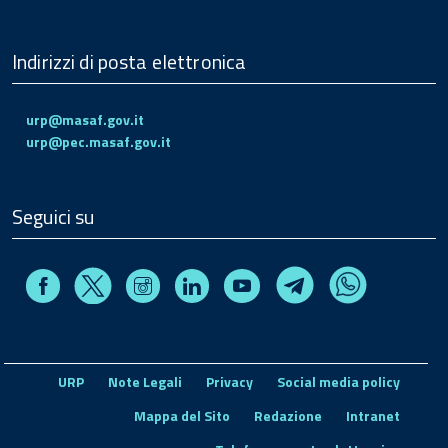
Indirizzi di posta elettronica
urp@masaf.gov.it
urp@pec.masaf.gov.it
Seguici su
Facebook
Instagram
Linkedin
Youtube
X
Telegram
Whatsapp
URP
Note Legali
Privacy
Social media policy
Mappa del Sito
Redazione
Intranet