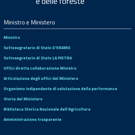
e delle foreste
Menu
Footer
Ministro e Ministero
Ministro
Sottosegretario di Stato D'ERAMO
Sottosegretario di Stato LA PIETRA
Uffici diretta collaborazione Ministro
Articolazione degli uffici del Ministero
Organismo indipendente di valutazione della performance
Storia del Ministero
Biblioteca Storica Nazionale dell'Agricoltura
Amministrazione trasparente