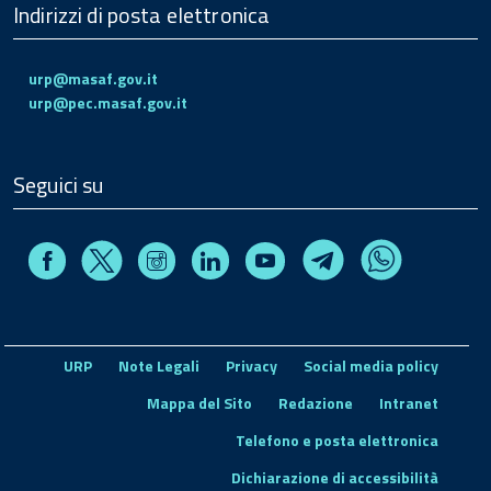
Indirizzi di posta elettronica
urp@masaf.gov.it
urp@pec.masaf.gov.it
Seguici su
Facebook
Instagram
Linkedin
Youtube
X
Telegram
Whatsapp
URP
Note Legali
Privacy
Social media policy
Mappa del Sito
Redazione
Intranet
Telefono e posta elettronica
Dichiarazione di accessibilità