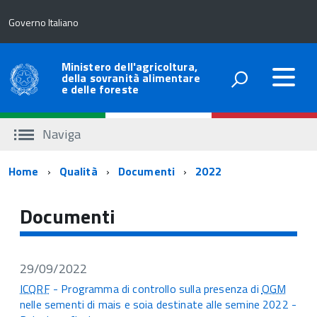
Governo Italiano
Ministero dell'agricoltura,
della sovranità alimentare
e delle foreste
Naviga
Percorso
Home
Qualità
Documenti
2022
di
Documenti
navigazione
29/09/2022
ICQRF
- Programma di controllo sulla presenza di
OGM
nelle sementi di mais e soia destinate alle semine 2022 -