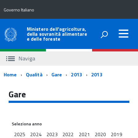
Governo Italiano
Ministero dell'agricoltura,
della sovranità alimentare
e delle foreste
Naviga
Percorso
Home
Qualità
Gare
2013
2013
di
Gare
navigazione
Seleziona anno
2025
2024
2023
2022
2021
2020
2019