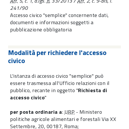
Art.
5, c. 1, d.lgs.
n.
33/2013 /
Art.
2, c. 9-bis, l.
241/90
Accesso civico "semplice" concernente dati,
documenti e informazioni soggetti a
pubblicazione obbligatoria
Modalità per richiedere l'accesso
civico
L'istanza di accesso civico "semplice" può
essere trasmessa all'Ufficio relazioni con il
pubblico, recante in oggetto "
Richiesta di
accesso civico
"
per posta ordinaria a
:
URP
- Ministero
politiche agricole alimentari e forestali Via XX
Settembre, 20, 00187, Roma;