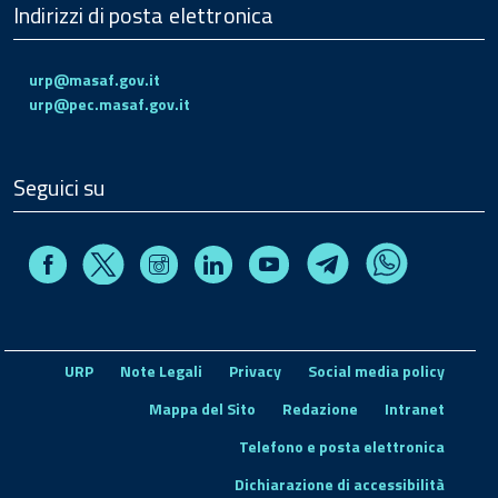
Indirizzi di posta elettronica
urp@masaf.gov.it
urp@pec.masaf.gov.it
Seguici su
Facebook
Instagram
Linkedin
Youtube
X
Telegram
Whatsapp
URP
Note Legali
Privacy
Social media policy
Mappa del Sito
Redazione
Intranet
Telefono e posta elettronica
Dichiarazione di accessibilità