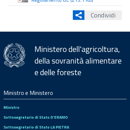
Condividi
Ministero dell'agricoltura,
della sovranità alimentare
e delle foreste
Menu
Footer
Ministro e Ministero
Ministro
Sottosegretario di Stato D'ERAMO
Sottosegretario di Stato LA PIETRA