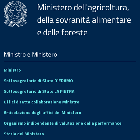
Ministero dell'agricoltura,
della sovranità alimentare
e delle foreste
Menu
Footer
Ministro e Ministero
Ministro
Sottosegretario di Stato D'ERAMO
Sottosegretario di Stato LA PIETRA
Uffici diretta collaborazione Ministro
Articolazione degli uffici del Ministero
Organismo indipendente di valutazione della performance
Storia del Ministero