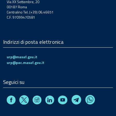
Via XX Settembre, 20
00187 Roma
Centralino Tel. (+39) 06.46651
C.F. 97099470581
Indirizzi di posta elettronica
urp@masaf.gov.it
urp@pec.masaf.gov.it
Seguici su
Facebook
Instagram
Linkedin
Youtube
X
Telegram
Whatsapp