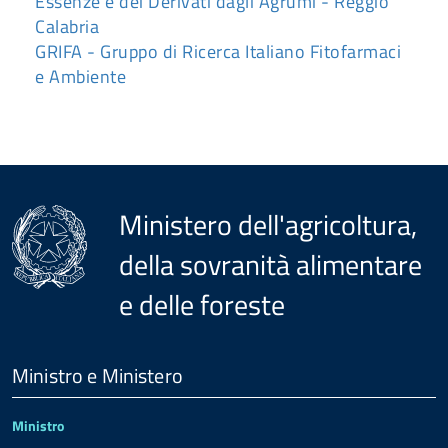
Essenze e dei Derivati dagli Agrumi - Reggio
Calabria
GRIFA - Gruppo di Ricerca Italiano Fitofarmaci
e Ambiente
Ministero dell'agricoltura,
della sovranità alimentare
e delle foreste
Menu
Footer
Ministro e Ministero
Ministro