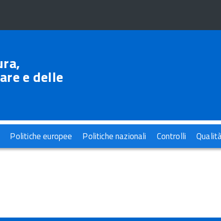
ura,
are e delle
Politiche europee
Politiche nazionali
Controlli
Qualit