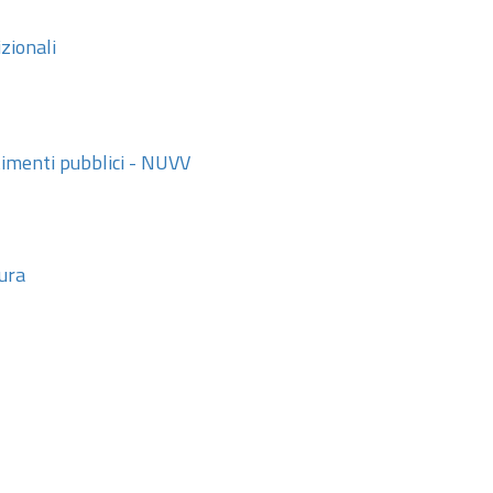
zionali
stimenti pubblici - NUVV
tura