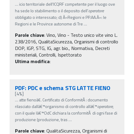
…
icio territoriale dell'ICQRF competente per il luogo ove
ha sede lo stabilimento o il deposito dell'
operatore
obbligato o interessato; d) Â«Regioni e PP.AA.Â»: le
Regioni e le Province autonome di Tre
…
Parole chiave
:
Vino, Vino - Testo unico vite vino L.
238/2016, QualitaSicurezza, Organismi di controllo
DOP, IGP, STG, IG, agr. bio., Normativa, Decreti
ministeriali, Controlli, Ispettorato
Ultima modifica
:
PDF: PDC e schema STG LATTE FIENO
[4%]
…
atte fienoâ€. Certificato di ConformitÃ : documento
rilasciato dallâ€™organismo di controllo allâ€™
operatore
,
con il quale lâ€™OdC dichiara la conformitÃ di ogni fase di
produzione (produzione, tras
…
Parole chiave
:
QualitaSicurezza, Organismi di