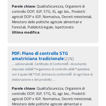
Parole chiave
:
QualitaSicurezza, Organismi di
controllo DOP, IGP, STG, IG, agr. bio., Prodotti
agricoli DOP e IGP, Normativa, Decreti ministeriali,
Ministero delle politiche agricole alimentari e
forestali, Pubblicità legale, Ispettorato
Ultima modifica
:
PDF: Piano di controllo STG
amatriciana tradizionale
[22%]
…
adizionaleâ€. Certificato di ConformitÃ : documento
rilasciato dallâ€™organismo di controllo allâ€™
operatore
,
con il quale lâ€™OdC dichiara la conformitÃ di ogni fase di
elaborazione e del prodotto
…
Parole chiave
:
QualitaSicurezza, Organismi di
controllo DOP, IGP, STG, IG, agr. bio., Prodotti
agricoli DOP e IGP, Normativa, Decreti ministeriali,
Ministero delle politiche agricole alimentari e