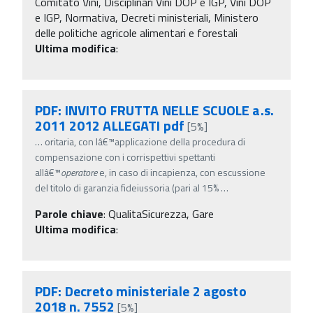
Comitato Vini, Disciplinari Vini DOP e IGP, Vini DOP
e IGP, Normativa, Decreti ministeriali, Ministero
delle politiche agricole alimentari e forestali
Ultima modifica
:
PDF: INVITO FRUTTA NELLE SCUOLE a.s.
2011 2012 ALLEGATI pdf
[5%]
…
oritaria, con lâ€™applicazione della procedura di
compensazione con i corrispettivi spettanti
allâ€™
operatore
e, in caso di incapienza, con escussione
del titolo di garanzia fideiussoria (pari al 15%
…
Parole chiave
:
QualitaSicurezza, Gare
Ultima modifica
:
PDF: Decreto ministeriale 2 agosto
2018 n. 7552
[5%]