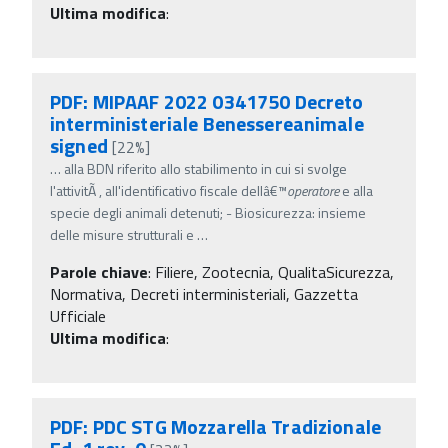
Ultima modifica
:
PDF: MIPAAF 2022 0341750 Decreto
interministeriale Benessereanimale
signed
[22%]
…
alla BDN riferito allo stabilimento in cui si svolge
l'attivitÃ , all'identificativo fiscale dellâ€™
operatore
e alla
specie degli animali detenuti; - Biosicurezza: insieme
delle misure strutturali e
…
Parole chiave
:
Filiere, Zootecnia, QualitaSicurezza,
Normativa, Decreti interministeriali, Gazzetta
Ufficiale
Ultima modifica
:
PDF: PDC STG Mozzarella Tradizionale