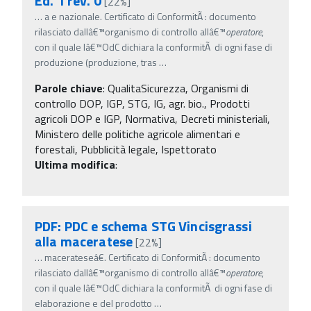
Ed. 1 rev. 0
[22%]
…
a e nazionale. Certificato di ConformitÃ : documento
rilasciato dallâ€™organismo di controllo allâ€™
operatore
,
con il quale lâ€™OdC dichiara la conformitÃ di ogni fase di
produzione (produzione, tras
…
Parole chiave
:
QualitaSicurezza, Organismi di
controllo DOP, IGP, STG, IG, agr. bio., Prodotti
agricoli DOP e IGP, Normativa, Decreti ministeriali,
Ministero delle politiche agricole alimentari e
forestali, Pubblicità legale, Ispettorato
Ultima modifica
:
PDF: PDC e schema STG Vincisgrassi
alla maceratese
[22%]
…
macerateseâ€. Certificato di ConformitÃ : documento
rilasciato dallâ€™organismo di controllo allâ€™
operatore
,
con il quale lâ€™OdC dichiara la conformitÃ di ogni fase di
elaborazione e del prodotto
…