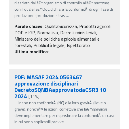
rilasciato dallâ€™organismo di controllo allâ€™
operatore
,
con il quale lâ€™OdC dichiara la conformitÃ di ogni fase di
produzione (produzione, tras
…
Parole chiave
:
QualitaSicurezza, Prodotti agricoli
DOP e IGP, Normativa, Decreti ministeriali,
Ministero delle politiche agricole alimentari e
forestali, Pubblicità legale, Ispettorato
Ultima modifica
:
PDF: MASAF 2024 0563467
approvazione disciplinari
DecretoSQNBAapprovatodaCSR3 10
2024
[11%]
…
inano non conformitÃ (NC) e la loro gravitÃ (lieve o
grave), nonchÃ© le azioni correttive che lâ€™
operatore
deve implementare per rispristinare la conformitÃ e i casi
in cui sono applicabili provve
…