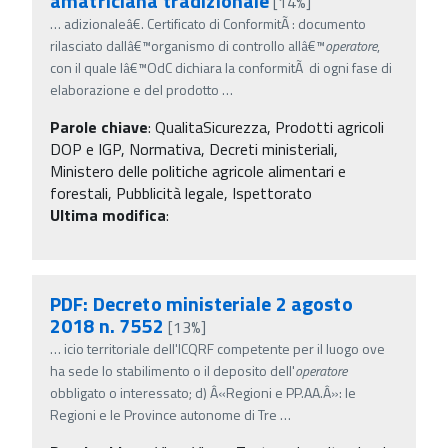
amatriciana tradizionale
[14%]
…
adizionaleâ€. Certificato di ConformitÃ : documento
rilasciato dallâ€™organismo di controllo allâ€™
operatore
,
con il quale lâ€™OdC dichiara la conformitÃ di ogni fase di
elaborazione e del prodotto
…
Parole chiave
:
QualitaSicurezza, Prodotti agricoli
DOP e IGP, Normativa, Decreti ministeriali,
Ministero delle politiche agricole alimentari e
forestali, Pubblicità legale, Ispettorato
Ultima modifica
:
PDF: Decreto ministeriale 2 agosto
2018 n. 7552
[13%]
…
icio territoriale dell'ICQRF competente per il luogo ove
ha sede lo stabilimento o il deposito dell'
operatore
obbligato o interessato; d) Â«Regioni e PP.AA.Â»: le
Regioni e le Province autonome di Tre
…