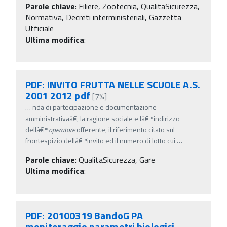
Parole chiave
:
Filiere, Zootecnia, QualitaSicurezza,
Normativa, Decreti interministeriali, Gazzetta
Ufficiale
Ultima modifica
:
PDF: INVITO FRUTTA NELLE SCUOLE A.S.
2001 2012 pdf
[7%]
…
nda di partecipazione e documentazione
amministrativaâ€, la ragione sociale e lâ€™indirizzo
dellâ€™
operatore
offerente, il riferimento citato sul
frontespizio dellâ€™invito ed il numero di lotto cui
…
Parole chiave
:
QualitaSicurezza, Gare
Ultima modifica
:
PDF: 20100319 BandoG PA
monitoraggio parametri biologici