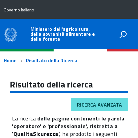
Governo Italiano
Ministero dell'agricoltura,
della sovranità alimentare e
delle foreste
Percorso
Home
Risultato della Ricerca
di
navigazione
Risultato della ricerca
RICERCA AVANZATA
La ricerca
delle pagine contenenti le parola
'operatore' e 'professionale', ristretta a
'QualitaSicurezza',
ha prodotto i seguenti