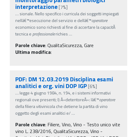
interpretazione
[7%]
…
sionale. Nello specifico i curricula dei soggetti impiegati
nellâ€™esecuzione del servizio e dellâ€™
operatore
economico sono richiesti al fine di accertare la capacitÃ
tecnica e
professionale
richies
…
Parole chiave
:
QualitaSicurezza, Gare
Ultima modifica
:
PDF: DM 12.03.2019 Disciplina esami
analitici e org. vini DOP IGP
[6%]
…
legge 4 giugno 1984, n. 194, e i sistemi informativi
regionali ove presenti; l) Â«detentoreÂ»: lâ€™
operatore
della filiera vitivinicola che detiene la partita di vino
oggetto degli esami analitici e/
…
Parole chiave
:
Filiere, Vino, Vino - Testo unico vite
vino L. 238/2016, QualitaSicurezza, Vino -