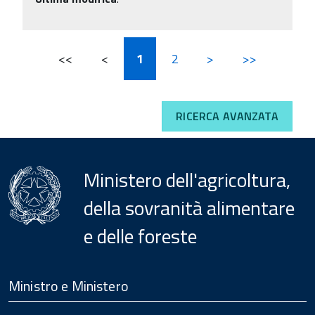
<<
<
1
2
>
>>
RICERCA AVANZATA
Ministero dell'agricoltura,
della sovranità alimentare
e delle foreste
Menu
Footer
Ministro e Ministero