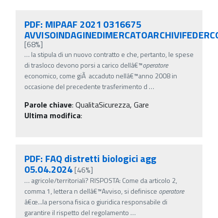
PDF: MIPAAF 2021 0316675
AVVISOINDAGINEDIMERCATOARCHIVIFEDERC
[68%]
…
la stipula di un nuovo contratto e che, pertanto, le spese
di trasloco devono porsi a carico dellâ€™
operatore
economico, come giÃ accaduto nellâ€™anno 2008 in
occasione del precedente trasferimento d
…
Parole chiave
:
QualitaSicurezza, Gare
Ultima modifica
:
PDF: FAQ distretti biologici agg
05.04.2024
[46%]
…
agricole/territoriali? RISPOSTA: Come da articolo 2,
comma 1, lettera n dellâ€™Avviso, si definisce
operatore
â€œ...la persona fisica o giuridica responsabile di
garantire il rispetto del regolamento
…