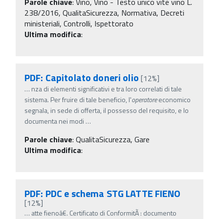
Parole chiave
:
Vino, Vino - Testo unico vite vino L.
238/2016, QualitaSicurezza, Normativa, Decreti
ministeriali, Controlli, Ispettorato
Ultima modifica
:
PDF: Capitolato doneri olio
[12%]
…
nza di elementi significativi e tra loro correlati di tale
sistema. Per fruire di tale beneficio, l'
operatore
economico
segnala, in sede di offerta, il possesso del requisito, e lo
documenta nei modi
…
Parole chiave
:
QualitaSicurezza, Gare
Ultima modifica
:
PDF: PDC e schema STG LATTE FIENO
[12%]
…
atte fienoâ€. Certificato di ConformitÃ : documento