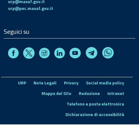
urp@masaf.gov.it
urp@pec.masaf.gov.it
Seguici su
Facebook
Instagram
Linkedin
Youtube
X
Telegram
Whatsapp
URP
Note Legali
Privacy
Social media policy
Mappa del Sito
Redazione
Intranet
Telefono e posta elettronica
Dichiarazione di accessibilità