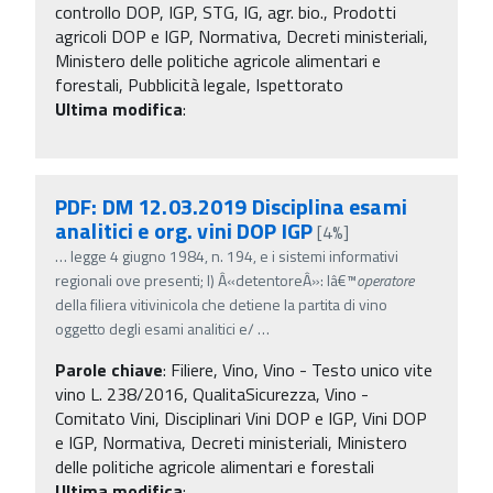
controllo DOP, IGP, STG, IG, agr. bio., Prodotti
agricoli DOP e IGP, Normativa, Decreti ministeriali,
Ministero delle politiche agricole alimentari e
forestali, Pubblicità legale, Ispettorato
Ultima modifica
:
PDF: DM 12.03.2019 Disciplina esami
analitici e org. vini DOP IGP
[4%]
…
legge 4 giugno 1984, n. 194, e i sistemi informativi
regionali ove presenti; l) Â«detentoreÂ»: lâ€™
operatore
della filiera vitivinicola che detiene la partita di vino
oggetto degli esami analitici e/
…
Parole chiave
:
Filiere, Vino, Vino - Testo unico vite
vino L. 238/2016, QualitaSicurezza, Vino -
Comitato Vini, Disciplinari Vini DOP e IGP, Vini DOP
e IGP, Normativa, Decreti ministeriali, Ministero
delle politiche agricole alimentari e forestali
Ultima modifica
: