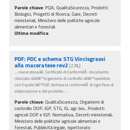
Parole chiave
:
PQA, QualitaSicurezza, Prodotti
Biologici, Progetti di Ricerca, Gare, Decreti
ministeriali, Ministero delle politiche agricole
alimentari e forestali
Ultima modifica
:
PDF: PDC e schema STG Vincisgrassi
alla maceratese rev2
[23%]
…
macerateseâ€. Certificato di ConformitÃ : documento
rilasciato dallâ€™organismo di controllo allâ€™
operatore
,
con il quale lâ€™OdC dichiara la conformitÃ di ogni fase di
elaborazione e del prodotto
…
Parole chiave
:
QualitaSicurezza, Organismi di
controllo DOP, IGP, STG, IG, agr. bio., Prodotti
agricoli DOP e IGP, Normativa, Decreti ministeriali,
Ministero delle politiche agricole alimentari e
forestali, Pubblicità legale, Ispettorato