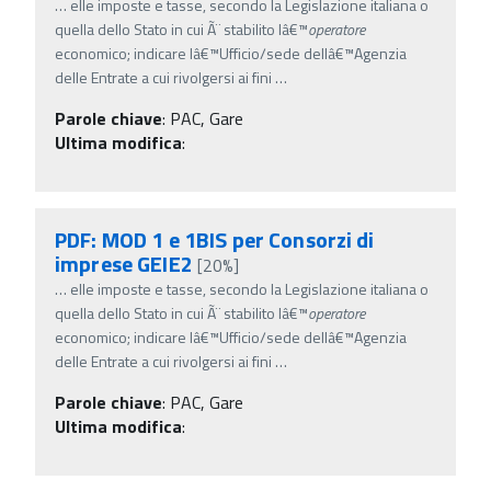
…
elle imposte e tasse, secondo la Legislazione italiana o
quella dello Stato in cui Ã¨ stabilito lâ€™
operatore
economico; indicare lâ€™Ufficio/sede dellâ€™Agenzia
delle Entrate a cui rivolgersi ai fini
…
Parole chiave
:
PAC, Gare
Ultima modifica
:
PDF: MOD 1 e 1BIS per Consorzi di
imprese GEIE2
[20%]
…
elle imposte e tasse, secondo la Legislazione italiana o
quella dello Stato in cui Ã¨ stabilito lâ€™
operatore
economico; indicare lâ€™Ufficio/sede dellâ€™Agenzia
delle Entrate a cui rivolgersi ai fini
…
Parole chiave
:
PAC, Gare
Ultima modifica
: