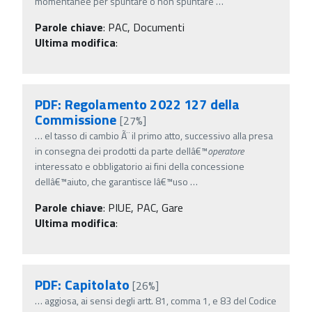
momentanee per spuntare o non spuntare
…
Parole chiave
:
PAC, Documenti
Ultima modifica
:
PDF: Regolamento 2022 127 della
Commissione
[27%]
…
el tasso di cambio Ã¨ il primo atto, successivo alla presa
in consegna dei prodotti da parte dellâ€™
operatore
interessato e obbligatorio ai fini della concessione
dellâ€™aiuto, che garantisce lâ€™uso
…
Parole chiave
:
PIUE, PAC, Gare
Ultima modifica
:
PDF: Capitolato
[26%]
…
aggiosa, ai sensi degli artt. 81, comma 1, e 83 del Codice