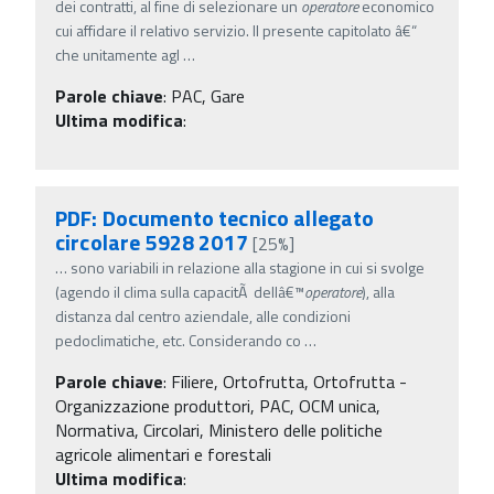
dei contratti, al fine di selezionare un
operatore
economico
cui affidare il relativo servizio. Il presente capitolato â€“
che unitamente agl
…
Parole chiave
:
PAC, Gare
Ultima modifica
:
PDF: Documento tecnico allegato
circolare 5928 2017
[25%]
…
sono variabili in relazione alla stagione in cui si svolge
(agendo il clima sulla capacitÃ dellâ€™
operatore
), alla
distanza dal centro aziendale, alle condizioni
pedoclimatiche, etc. Considerando co
…
Parole chiave
:
Filiere, Ortofrutta, Ortofrutta -
Organizzazione produttori, PAC, OCM unica,
Normativa, Circolari, Ministero delle politiche
agricole alimentari e forestali
Ultima modifica
: