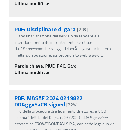
Ultima modifica
:
PDF: Disciplinare di gara
[23%]
…
ano una variazione del servizio da rendere e si
intendono per tanto implicitamente accettate
dallâ€™
operatore
che si aggiudicherÃ la gara. Il ministero
mette a disposizione, sul proprio sito web www.
…
Parole chiave
:
PIUE, PAC, Gare
Ultima modifica
:
PDF: MASAF 2024 0219822
DDAggx5aCB signed
[22%]
…
io della procedura di affidamento diretto, ex art. 50
comma 1 lett. b) del D.Lgs. n. 36/2023, allâ€™
operatore
economico CROWE BOMPANI S.P.A., con sede legale in via