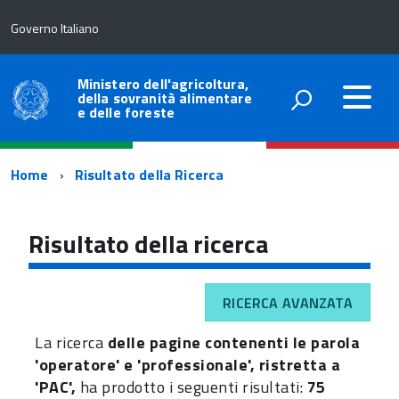
Governo Italiano
Ministero dell'agricoltura,
della sovranità alimentare
e delle foreste
Percorso
Home
Risultato della Ricerca
di
navigazione
Risultato della ricerca
RICERCA AVANZATA
La ricerca
delle pagine contenenti le parola
'operatore' e 'professionale', ristretta a
'PAC',
ha prodotto i seguenti risultati:
75