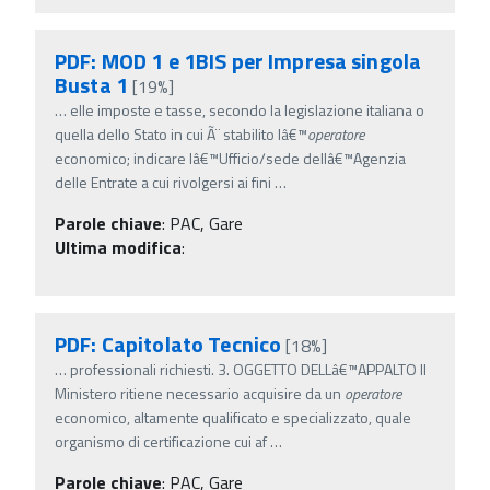
PDF: MOD 1 e 1BIS per Impresa singola
Busta 1
[19%]
…
elle imposte e tasse, secondo la legislazione italiana o
quella dello Stato in cui Ã¨ stabilito lâ€™
operatore
economico; indicare lâ€™Ufficio/sede dellâ€™Agenzia
delle Entrate a cui rivolgersi ai fini
…
Parole chiave
:
PAC, Gare
Ultima modifica
:
PDF: Capitolato Tecnico
[18%]
…
professionali richiesti. 3. OGGETTO DELLâ€™APPALTO Il
Ministero ritiene necessario acquisire da un
operatore
economico, altamente qualificato e specializzato, quale
organismo di certificazione cui af
…
Parole chiave
:
PAC, Gare