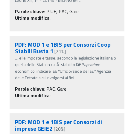
Leone XIII, 14 - 20145 - MILANO (MI
…
Parole chiave
:
PIUE, PAC, Gare
Ultima modifica
:
PDF: MOD 1 e 1BIS per Consorzi Coop
Stabili Busta 1
[21%]
…
elle imposte e tasse, secondo la legislazione italiana o
quella dello Stato in cui Ã¨ stabilito lâ€™
operatore
economico; indicare lâ€™Ufficio/sede dellâ€™Agenzia
delle Entrate a cui rivolgersi ai fini
…
Parole chiave
:
PAC, Gare
Ultima modifica
:
PDF: MOD 1 e 1BIS per Consorzi di
imprese GEIE2
[20%]