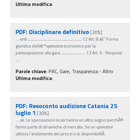
Ultima modifica
:
PDF: Disciplinare definitivo
[30%]
…
enti ......................................................... 12 Art. 8 â€“ Forma
giuridica dellâ€™
operatore
economico per la
partecipazione alla gara .......................... 13 Art. 9 - Requisiti
…
Parole chiave
:
PAC, Gare, Trasparenza - Altro
Ultima modifica
:
PDF: Resoconto audizione Catania 25
luglio 1
[30%]
…
ali. Le speculazioni locali hanno un altro segno perchÃ©
fanno parte di dinamiche di mercato. Se un
operatore
utilizza l'andamento dei prezzi o le disponibilitÃ