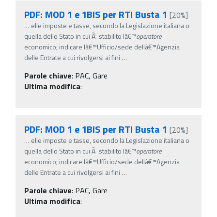
PDF: MOD 1 e 1BIS per RTI Busta 1
[20%]
…
elle imposte e tasse, secondo la Legislazione italiana o
quella dello Stato in cui Ã¨ stabilito lâ€™
operatore
economico; indicare lâ€™Ufficio/sede dellâ€™Agenzia
delle Entrate a cui rivolgersi ai fini
…
Parole chiave
:
PAC, Gare
Ultima modifica
:
PDF: MOD 1 e 1BIS per RTI Busta 1
[20%]
…
elle imposte e tasse, secondo la Legislazione italiana o
quella dello Stato in cui Ã¨ stabilito lâ€™
operatore
economico; indicare lâ€™Ufficio/sede dellâ€™Agenzia
delle Entrate a cui rivolgersi ai fini
…
Parole chiave
:
PAC, Gare
Ultima modifica
: