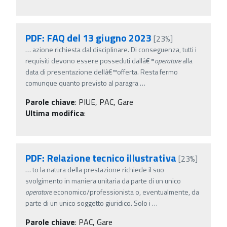
PDF: FAQ del 13 giugno 2023
[23%]
…
azione richiesta dal disciplinare. Di conseguenza, tutti i
requisiti devono essere posseduti dallâ€™
operatore
alla
data di presentazione dellâ€™offerta. Resta fermo
comunque quanto previsto al paragra
…
Parole chiave
:
PIUE, PAC, Gare
Ultima modifica
:
PDF: Relazione tecnico illustrativa
[23%]
…
to la natura della prestazione richiede il suo
svolgimento in maniera unitaria da parte di un unico
operatore
economico/professionista o, eventualmente, da
parte di un unico soggetto giuridico. Solo i
…
Parole chiave
:
PAC, Gare