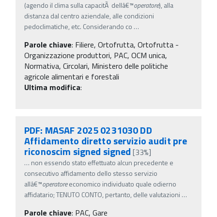
(agendo il clima sulla capacitÃ dellâ€™
operatore
), alla
distanza dal centro aziendale, alle condizioni
pedoclimatiche, etc. Considerando co
…
Parole chiave
:
Filiere, Ortofrutta, Ortofrutta -
Organizzazione produttori, PAC, OCM unica,
Normativa, Circolari, Ministero delle politiche
agricole alimentari e forestali
Ultima modifica
:
PDF: MASAF 2025 0231030 DD
Affidamento diretto servizio audit pre
riconoscim signed signed
[33%]
…
non essendo stato effettuato alcun precedente e
consecutivo affidamento dello stesso servizio
allâ€™
operatore
economico individuato quale odierno
affidatario; TENUTO CONTO, pertanto, delle valutazioni
…
Parole chiave
:
PAC, Gare