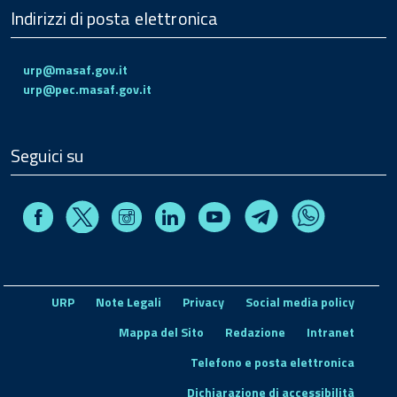
Indirizzi di posta elettronica
urp@masaf.gov.it
urp@pec.masaf.gov.it
Seguici su
Facebook
Instagram
Linkedin
Youtube
X
Telegram
Whatsapp
URP
Note Legali
Privacy
Social media policy
Mappa del Sito
Redazione
Intranet
Telefono e posta elettronica
Dichiarazione di accessibilità