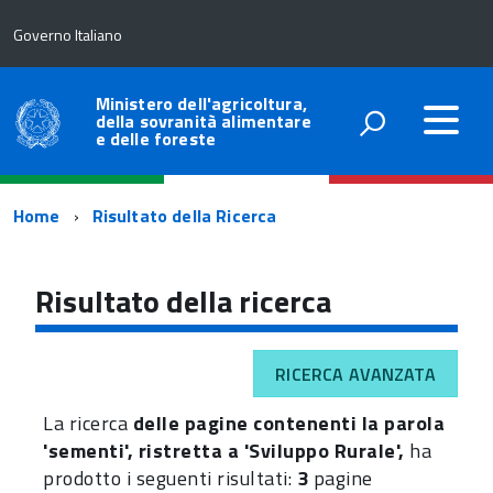
Governo Italiano
Ministero dell'agricoltura,
della sovranità alimentare
e delle foreste
Percorso
Home
Risultato della Ricerca
di
navigazione
Risultato della ricerca
RICERCA AVANZATA
La ricerca
delle pagine contenenti la parola
'sementi', ristretta a 'Sviluppo Rurale',
ha
prodotto i seguenti risultati:
3
pagine