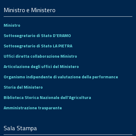
Footer
Ministro e Ministero
Ministro
Sottosegretario di Stato D'ERAMO
Sottosegretario di Stato LA PIETRA
Uffici diretta collaborazione Ministro
Articolazione degli uffici del Ministero
Organismo indipendente di valutazione della performance
Storia del Ministero
Biblioteca Storica Nazionale dell'Agricoltura
Amministrazione trasparente
Sala Stampa