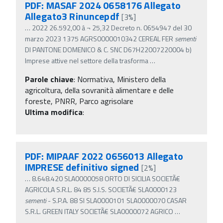
PDF: MASAF 2024 0658176 Allegato
Allegato3 Rinuncepdf
[3%]
…
2022 26.592,00 â‚¬ 25,32 Decreto n. 0654947 del 30
marzo 2023 1375 AGRS0000010342 CEREAL FER
sementi
DI PANTONE DOMENICO & C. SNC D67H22007220004 b)
Imprese attive nel settore della trasforma
…
Parole chiave
:
Normativa, Ministero della
agricoltura, della sovranità alimentare e delle
foreste, PNRR, Parco agrisolare
Ultima modifica
:
PDF: MIPAAF 2022 0656013 Allegato
IMPRESE definitivo signed
[2%]
…
8.648.420 SLA0000058 ORTO DI SICILIA SOCIETÃ€
AGRICOLA S.R.L. 84 85 S.I.S. SOCIETÃ€ SLA0000123
sementi
- S.P.A. 88 SI SLA0000101 SLA0000070 CASAR
S.R.L. GREEN ITALY SOCIETÃ€ SLA0000072 AGRICO
…