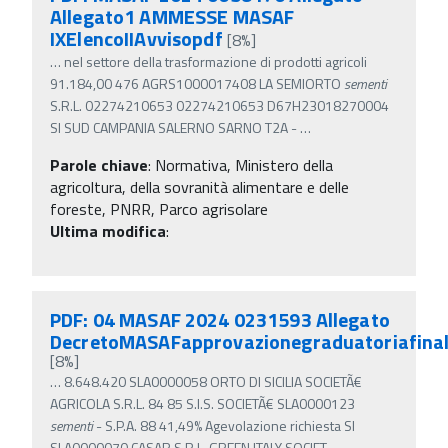
Allegato1 AMMESSE MASAF
IXElencoIIAvvisopdf
[8%]
…
nel settore della trasformazione di prodotti agricoli
91.184,00 476 AGRS1000017408 LA SEMIORTO
sementi
S.R.L. 02274210653 02274210653 D67H23018270004
SI SUD CAMPANIA SALERNO SARNO T2A -
…
Parole chiave
:
Normativa, Ministero della
agricoltura, della sovranità alimentare e delle
foreste, PNRR, Parco agrisolare
Ultima modifica
:
PDF: 04 MASAF 2024 0231593 Allegato
DecretoMASAFapprovazionegraduatoriafina
[8%]
…
8.648.420 SLA0000058 ORTO DI SICILIA SOCIETÃ€
AGRICOLA S.R.L. 84 85 S.I.S. SOCIETÃ€ SLA0000123
sementi
- S.P.A. 88 41,49% Agevolazione richiesta SI
SLA0000070 CASAR S.R.L. GREEN ITALY SOCIET
…