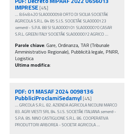
PDF: Decreto MIPAAF 2022 0656013
IMPRESE
[4%]
…
8.648.420 SLA0000058 ORTO DI SICILIA SOCIETÃ€
AGRICOLA S.R.L. 84 85 S.I.S. SOCIETÃ€ SLA0000123
sementi
- S.P.A. 88 SI SLA0000101 SLA0000070 CASAR
S.R.L. GREEN ITALY SOCIETÃ€ SLA0000072 AGRICO
…
Parole chiave
:
Gare, Ordinanza, TAR (Tribunale
Amministrativo Regionale), Pubblicità legale, PNRR,
Logistica
Ultima modifica
:
PDF: 01 MASAF 2024 0098136
PubbliciProclamiSedamyl
[4%]
…
GRICOLA S.R.L. 82. AZIENDA AGRICOLA NICOLINI MARCO
83. AGRI VIESTI SRL 84. S.I.S. SOCIETÃ€ ITALIANA
sementi
-
S.P.A. 85. NINO CASTIGLIONE S.R.L. 86. COOPERATIVA
PRODUTTORI ARBOREA - SOCIETA' AGRICOLA
…