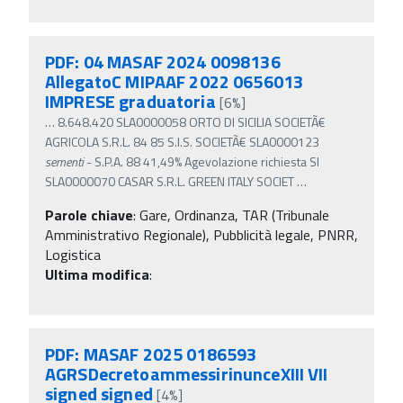
PDF: 04 MASAF 2024 0098136
AllegatoC MIPAAF 2022 0656013
IMPRESE graduatoria
[6%]
…
8.648.420 SLA0000058 ORTO DI SICILIA SOCIETÃ€
AGRICOLA S.R.L. 84 85 S.I.S. SOCIETÃ€ SLA0000123
sementi
- S.P.A. 88 41,49% Agevolazione richiesta SI
SLA0000070 CASAR S.R.L. GREEN ITALY SOCIET
…
Parole chiave
:
Gare, Ordinanza, TAR (Tribunale
Amministrativo Regionale), Pubblicità legale, PNRR,
Logistica
Ultima modifica
:
PDF: MASAF 2025 0186593
AGRSDecretoammessirinunceXIII VII
signed signed
[4%]