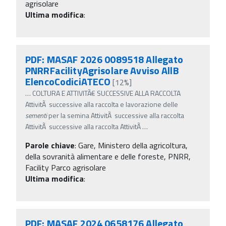
agrisolare
Ultima modifica
:
PDF: MASAF 2026 0089518 Allegato
PNRRFacilityAgrisolare Avviso AllB
ElencoCodiciATECO
[12%]
…
COLTURA E ATTIVITÃ€ SUCCESSIVE ALLA RACCOLTA
AttivitÃ successive alla raccolta e lavorazione delle
sementi
per la semina AttivitÃ successive alla raccolta
AttivitÃ successive alla raccolta AttivitÃ
…
Parole chiave
:
Gare, Ministero della agricoltura,
della sovranità alimentare e delle foreste, PNRR,
Facility Parco agrisolare
Ultima modifica
:
PDF: MASAF 2024 0658176 Allegato