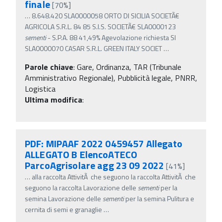
finale
[70%]
…
8.648.420 SLA0000058 ORTO DI SICILIA SOCIETÃ€
AGRICOLA S.R.L. 84 85 S.I.S. SOCIETÃ€ SLA0000123
sementi
- S.P.A. 88 41,49% Agevolazione richiesta SI
SLA0000070 CASAR S.R.L. GREEN ITALY SOCIET
…
Parole chiave
:
Gare, Ordinanza, TAR (Tribunale
Amministrativo Regionale), Pubblicità legale, PNRR,
Logistica
Ultima modifica
:
PDF: MIPAAF 2022 0459457 Allegato
ALLEGATO B ElencoATECO
ParcoAgrisolare agg 23 09 2022
[41%]
…
alla raccolta AttivitÃ che seguono la raccolta AttivitÃ che
seguono la raccolta Lavorazione delle
sementi
per la
semina Lavorazione delle
sementi
per la semina Pulitura e
cernita di semi e granaglie
…