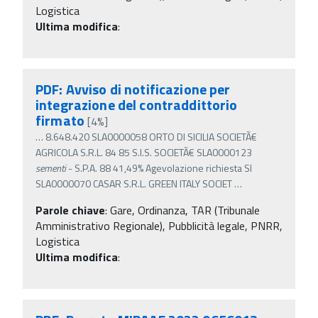
Logistica
Ultima modifica
:
PDF: Avviso di notificazione per
integrazione del contraddittorio
firmato
[4%]
…
8.648.420 SLA0000058 ORTO DI SICILIA SOCIETÃ€
AGRICOLA S.R.L. 84 85 S.I.S. SOCIETÃ€ SLA0000123
sementi
- S.P.A. 88 41,49% Agevolazione richiesta SI
SLA0000070 CASAR S.R.L. GREEN ITALY SOCIET
…
Parole chiave
:
Gare, Ordinanza, TAR (Tribunale
Amministrativo Regionale), Pubblicità legale, PNRR,
Logistica
Ultima modifica
: