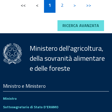
<<
<
1
2
>
>>
RICERCA AVANZATA
Ministero dell'agricoltura,
della sovranità alimentare
e delle foreste
Menu
Footer
Ministro e Ministero
Ministro
Sottosegretario di Stato D'ERAMO