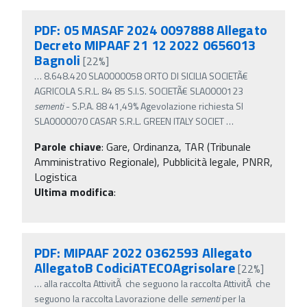
PDF: 05 MASAF 2024 0097888 Allegato
Decreto MIPAAF 21 12 2022 0656013
Bagnoli
[22%]
…
8.648.420 SLA0000058 ORTO DI SICILIA SOCIETÃ€
AGRICOLA S.R.L. 84 85 S.I.S. SOCIETÃ€ SLA0000123
sementi
- S.P.A. 88 41,49% Agevolazione richiesta SI
SLA0000070 CASAR S.R.L. GREEN ITALY SOCIET
…
Parole chiave
:
Gare, Ordinanza, TAR (Tribunale
Amministrativo Regionale), Pubblicità legale, PNRR,
Logistica
Ultima modifica
:
PDF: MIPAAF 2022 0362593 Allegato
AllegatoB CodiciATECOAgrisolare
[22%]
…
alla raccolta AttivitÃ che seguono la raccolta AttivitÃ che
seguono la raccolta Lavorazione delle
sementi
per la