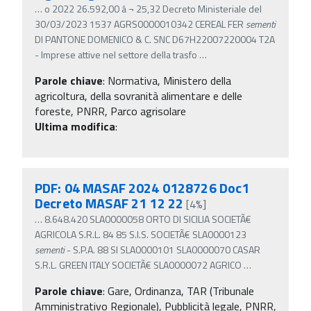
…
o 2022 26.592,00 â‚¬ 25,32 Decreto Ministeriale del
30/03/2023 1537 AGRS0000010342 CEREAL FER
sementi
DI PANTONE DOMENICO & C. SNC D67H22007220004 T2A
- Imprese attive nel settore della trasfo
…
Parole chiave
:
Normativa, Ministero della
agricoltura, della sovranità alimentare e delle
foreste, PNRR, Parco agrisolare
Ultima modifica
:
PDF: 04 MASAF 2024 0128726 Doc1
Decreto MASAF 21 12 22
[4%]
…
8.648.420 SLA0000058 ORTO DI SICILIA SOCIETÃ€
AGRICOLA S.R.L. 84 85 S.I.S. SOCIETÃ€ SLA0000123
sementi
- S.P.A. 88 SI SLA0000101 SLA0000070 CASAR
S.R.L. GREEN ITALY SOCIETÃ€ SLA0000072 AGRICO
…
Parole chiave
:
Gare, Ordinanza, TAR (Tribunale
Amministrativo Regionale), Pubblicità legale, PNRR,