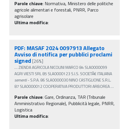
Parole chiave
:
Normativa, Ministero delle politiche
agricole alimentari e forestali, PNRR, Parco
agrisolare
Ultima modifica
:
PDF: MASAF 2024 0097913 Allegato
Avviso di notifica per pubblici proclami
signed
[26%]
…
ZIENDA AGRICOLA NICOLINI MARCO 84 SLA0000099
AGRI VIESTI SRL 85 SLA0000123 S.I.S. SOCIETÃ€ ITALIANA
sementi
- S.P.A. 86 SLA0000030 NINO CASTIGLIONE S.R.L.
87 SLA0000012 COOPERATIVA PRODUTTORI ARBOREA
…
Parole chiave
:
Gare, Ordinanza, TAR (Tribunale
Amministrativo Regionale), Pubblicità legale, PNRR,
Logistica
Ultima modifica
: