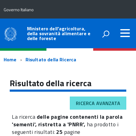
Governo Italiano
Ministero dell'agricoltura,
della sovranità alimentare e
delle foreste
Percorso
Home
Risultato della Ricerca
di
navigazione
Risultato della ricerca
RICERCA AVANZATA
La ricerca
delle pagine contenenti la parola
'sementi', ristretta a 'PNRR',
ha prodotto i
seguenti risultati:
25
pagine