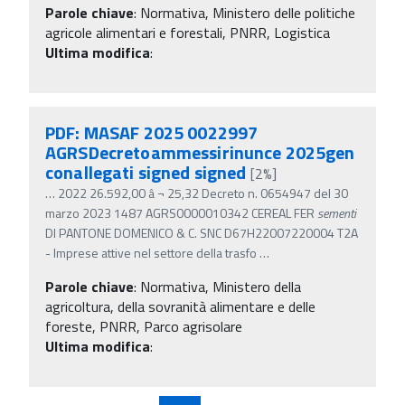
Parole chiave
:
Normativa, Ministero delle politiche
agricole alimentari e forestali, PNRR, Logistica
Ultima modifica
:
PDF: MASAF 2025 0022997
AGRSDecretoammessirinunce 2025gen
conallegati signed signed
[2%]
…
2022 26.592,00 â‚¬ 25,32 Decreto n. 0654947 del 30
marzo 2023 1487 AGRS0000010342 CEREAL FER
sementi
DI PANTONE DOMENICO & C. SNC D67H22007220004 T2A
- Imprese attive nel settore della trasfo
…
Parole chiave
:
Normativa, Ministero della
agricoltura, della sovranità alimentare e delle
foreste, PNRR, Parco agrisolare
Ultima modifica
: