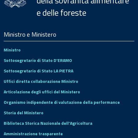
della sovranità alimentare
e delle foreste
Menu
Footer
Ministro e Ministero
Ministro
Sottosegretario di Stato D'ERAMO
Sottosegretario di Stato LA PIETRA
Uffici diretta collaborazione Ministro
Articolazione degli uffici del Ministero
Organismo indipendente di valutazione della performance
Storia del Ministero
Biblioteca Storica Nazionale dell'Agricoltura
Amministrazione trasparente