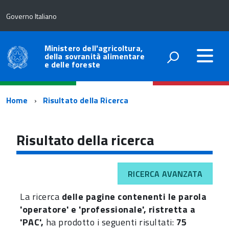
Governo Italiano
Ministero dell'agricoltura,
della sovranità alimentare
e delle foreste
Percorso
Home
Risultato della Ricerca
di
navigazione
Risultato della ricerca
RICERCA AVANZATA
La ricerca
delle pagine contenenti le parola
'operatore' e 'professionale', ristretta a
'PAC',
ha prodotto i seguenti risultati:
75