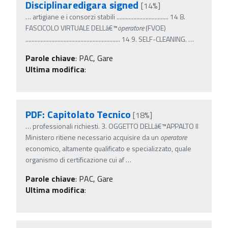
Disciplinaredigara signed
[14%]
…
artigiane e i consorzi stabili .................................. 14 8.
FASCICOLO VIRTUALE DELLâ€™
operatore
(FVOE)
.............................................................. 14 9. SELF-CLEANING.
…
Parole chiave
:
PAC, Gare
Ultima modifica
:
PDF: Capitolato Tecnico
[18%]
…
professionali richiesti. 3. OGGETTO DELLâ€™APPALTO Il
Ministero ritiene necessario acquisire da un
operatore
economico, altamente qualificato e specializzato, quale
organismo di certificazione cui af
…
Parole chiave
:
PAC, Gare
Ultima modifica
: