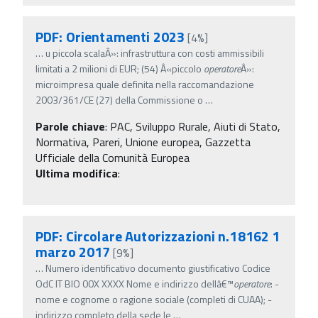
PDF: Orientamenti 2023
[4%]
…
u piccola scalaÂ»: infrastruttura con costi ammissibili
limitati a 2 milioni di EUR; (54) Â«piccolo
operatore
Â»:
microimpresa quale definita nella raccomandazione
2003/361/CE (27) della Commissione o
…
Parole chiave
:
PAC, Sviluppo Rurale, Aiuti di Stato,
Normativa, Pareri, Unione europea, Gazzetta
Ufficiale della Comunità Europea
Ultima modifica
:
PDF: Circolare Autorizzazioni n.18162 1
marzo 2017
[9%]
…
Numero identificativo documento giustificativo Codice
OdC IT BIO 00X XXXX Nome e indirizzo dellâ€™
operatore
: -
nome e cognome o ragione sociale (completi di CUAA); -
indirizzo completo della sede le
…