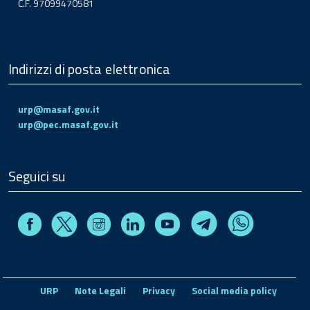
C.F. 97099470581
Indirizzi di posta elettronica
urp@masaf.gov.it
urp@pec.masaf.gov.it
Seguici su
Facebook
Instagram
Linkedin
Youtube
X
Telegram
Whatsapp
URP
Note Legali
Privacy
Social media policy