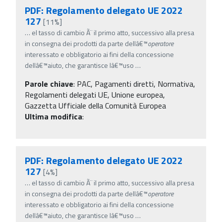
PDF: Regolamento delegato UE 2022
127
[11%]
…
el tasso di cambio Ã¨ il primo atto, successivo alla presa
in consegna dei prodotti da parte dellâ€™
operatore
interessato e obbligatorio ai fini della concessione
dellâ€™aiuto, che garantisce lâ€™uso
…
Parole chiave
:
PAC, Pagamenti diretti, Normativa,
Regolamenti delegati UE, Unione europea,
Gazzetta Ufficiale della Comunità Europea
Ultima modifica
:
PDF: Regolamento delegato UE 2022
127
[4%]
…
el tasso di cambio Ã¨ il primo atto, successivo alla presa
in consegna dei prodotti da parte dellâ€™
operatore
interessato e obbligatorio ai fini della concessione
dellâ€™aiuto, che garantisce lâ€™uso
…