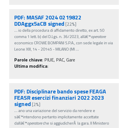
PDF: MASAF 2024 0219822
DDAggx5aCB signed
[22%]
…
io della procedura di affidamento diretto, ex art. 50
comma 1 lett. b) del D.Lgs. n. 36/2023, allâ€™
operatore
economico CROWE BOMPANI S.P.A., con sede legale in via
Leone XIII, 14 - 20145 - MILANO (MI
…
Parole chiave
:
PIUE, PAC, Gare
Ultima modifica
:
PDF: Disciplinare bando spese FEAGA
FEASR esercizi finanziari 2022 2023
signed
[2%]
…
ano una variazione del servizio da rendere e
sâ€™intendono pertanto implicitamente accettate
dallâ€™
operatore
che si aggiudicherÃ la gara. Il Ministero