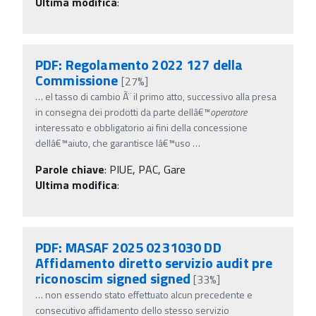
Ultima modifica
:
PDF: Regolamento 2022 127 della
Commissione
[27%]
…
el tasso di cambio Ã¨ il primo atto, successivo alla presa
in consegna dei prodotti da parte dellâ€™
operatore
interessato e obbligatorio ai fini della concessione
dellâ€™aiuto, che garantisce lâ€™uso
…
Parole chiave
:
PIUE, PAC, Gare
Ultima modifica
:
PDF: MASAF 2025 0231030 DD
Affidamento diretto servizio audit pre
riconoscim signed signed
[33%]
…
non essendo stato effettuato alcun precedente e
consecutivo affidamento dello stesso servizio