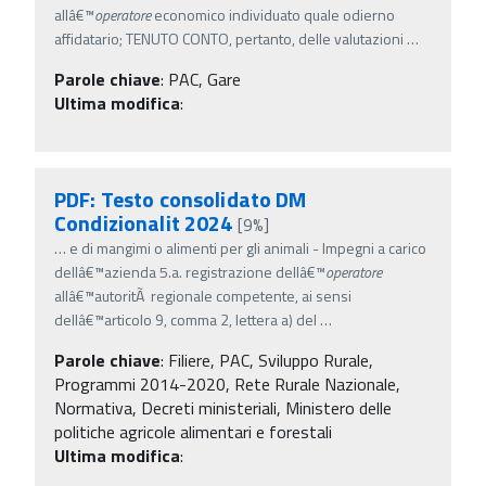
allâ€™
operatore
economico individuato quale odierno
affidatario; TENUTO CONTO, pertanto, delle valutazioni
…
Parole chiave
:
PAC, Gare
Ultima modifica
:
PDF: Testo consolidato DM
Condizionalit 2024
[9%]
…
e di mangimi o alimenti per gli animali - Impegni a carico
dellâ€™azienda 5.a. registrazione dellâ€™
operatore
allâ€™autoritÃ regionale competente, ai sensi
dellâ€™articolo 9, comma 2, lettera a) del
…
Parole chiave
:
Filiere, PAC, Sviluppo Rurale,
Programmi 2014-2020, Rete Rurale Nazionale,
Normativa, Decreti ministeriali, Ministero delle
politiche agricole alimentari e forestali
Ultima modifica
: