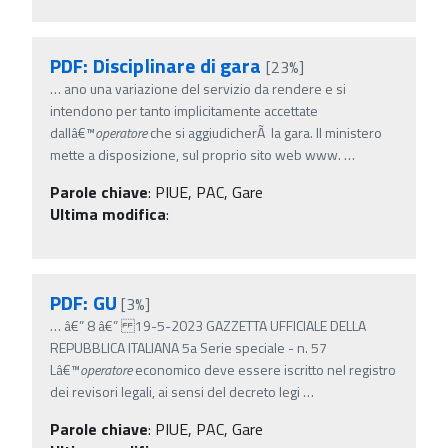
PDF: Disciplinare di gara
[23%]
…
ano una variazione del servizio da rendere e si
intendono per tanto implicitamente accettate
dallâ€™
operatore
che si aggiudicherÃ la gara. Il ministero
mette a disposizione, sul proprio sito web www.
…
Parole chiave
:
PIUE, PAC, Gare
Ultima modifica
:
PDF: GU
[3%]
…
â€” 8 â€” 19-5-2023 GAZZETTA UFFICIALE DELLA
REPUBBLICA ITALIANA 5a Serie speciale - n. 57
Lâ€™
operatore
economico deve essere iscritto nel registro
dei revisori legali, ai sensi del decreto legi
…
Parole chiave
:
PIUE, PAC, Gare