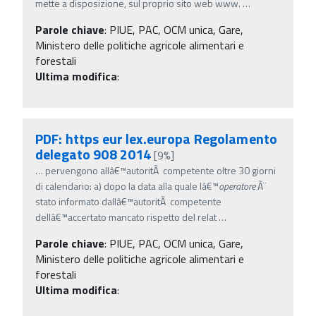
mette a disposizione, sul proprio sito web www.
…
Parole chiave
:
PIUE, PAC, OCM unica, Gare,
Ministero delle politiche agricole alimentari e
forestali
Ultima modifica
:
PDF: https eur lex.europa Regolamento
delegato 908 2014
[9%]
…
pervengono allâ€™autoritÃ competente oltre 30 giorni
di calendario: a) dopo la data alla quale lâ€™
operatore
Ã¨
stato informato dallâ€™autoritÃ competente
dellâ€™accertato mancato rispetto del relat
…
Parole chiave
:
PIUE, PAC, OCM unica, Gare,
Ministero delle politiche agricole alimentari e
forestali
Ultima modifica
: