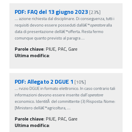
PDF: FAQ del 13 giugno 2023
[23%]
…
azione richiesta dal disciplinare. Di conseguenza, tutti i
requisiti devono essere posseduti dallâ€™
operatore
alla
data di presentazione dellâ€™offerta. Resta fermo
comunque quanto previsto al paragra
…
Parole chiave
:
PIUE, PAC, Gare
Ultima modifica
:
PDF: Allegato 2 DGUE 1
[10%]
…
rvizio DGUE in formato elettronico. In caso contrario tali
informazioni devono essere inserite dall'
operatore
economico. IdentitÃ del committente (3) Risposta: Nome:
[Ministero dellâ€™agricoltura,
…
Parole chiave
:
PIUE, PAC, Gare
Ultima modifica
: