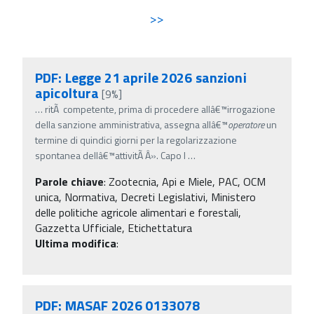
>>
PDF: Legge 21 aprile 2026 sanzioni
apicoltura
[9%]
…
ritÃ competente, prima di procedere allâ€™irrogazione
della sanzione amministrativa, assegna allâ€™
operatore
un
termine di quindici giorni per la regolarizzazione
spontanea dellâ€™attivitÃ Â». Capo I
…
Parole chiave
:
Zootecnia, Api e Miele, PAC, OCM
unica, Normativa, Decreti Legislativi, Ministero
delle politiche agricole alimentari e forestali,
Gazzetta Ufficiale, Etichettatura
Ultima modifica
:
PDF: MASAF 2026 0133078